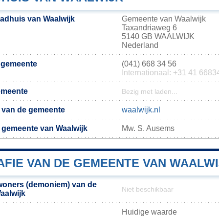
tadhuis van Waalwijk
Gemeente van Waalwijk
Taxandriaweg 6
5140 GB WAALWIJK
Nederland
e gemeente
(041) 668 34 56
Internationaal: +31 41 6683
emeente
Bezig met laden...
te van de gemeente
waalwijk.nl
 gemeente van Waalwijk
Mw. S. Ausems
FIE VAN DE GEMEENTE VAN WAALWI
woners (demoniem) van de
Niet beschikbaar
aalwijk
Huidige waarde