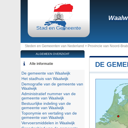
Waalwi
Steden en Gemeenten van Nederland >
Provincie van Noord-Brab
ALGEMEEN OVERZICHT
DE GEME
Alle informatie
De gemeente van Waalwijk
Het stadhuis van Waalwijk
Demografie van de gemeente van
Waalwijk
Administratief nummer van de
gemeente van Waalwijk
Bestuurlijke indeling van de
gemeente van Waalwijk
Toponymie en vertaling van de
gemeente van Waalwijk
Vervoersmiddelen in Waalwijk