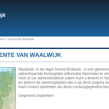
jk
ant
>
Gemeente Waalwijk
ENTE VAN WAALWIJK
Waalwijk, in de regio Noord-Brabant, is een gemeen
uiteenlopende belangrijke informatie hieronder te vin
Voor al uw administratieve zaken kunt u terecht in 
en tijdens de openingstijden die u op deze pagina vi
mail contact opnemen als deze contactgegevens besc
Gegevens bijwerken