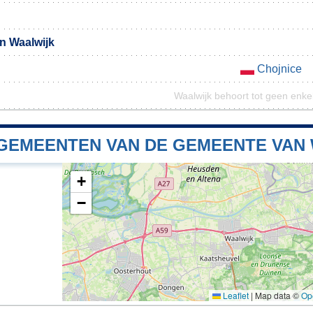
n Waalwijk
Chojnice
Waalwijk behoort tot geen enke
GEMEENTEN VAN DE GEMEENTE VAN
+
−
Leaflet
|
Map data ©
Op