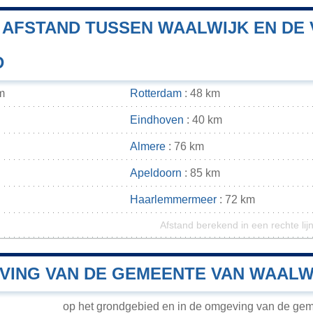
E AFSTAND TUSSEN WAALWIJK EN D
D
m
Rotterdam
: 48 km
Eindhoven
: 40 km
Almere
: 76 km
Apeldoorn
: 85 km
Haarlemmermeer
: 72 km
Afstand berekend in een rechte lij
VING VAN DE GEMEENTE VAN WAALW
op het grondgebied en in de omgeving van de ge