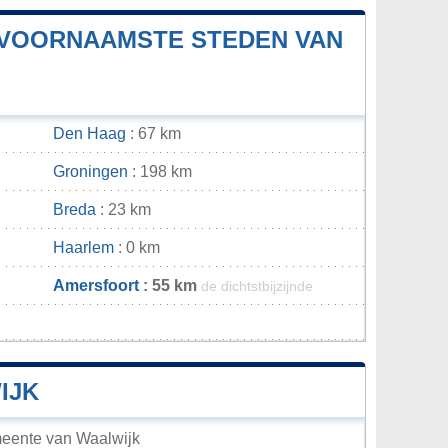
E VOORNAAMSTE STEDEN VAN
Den Haag
: 67 km
Groningen
: 198 km
Breda
: 23 km
Haarlem
: 0 km
Amersfoort
: 55 km
de dichtstbijzijnde
n
IJK
meente van Waalwijk