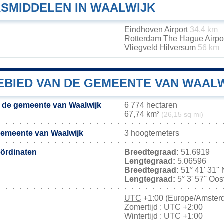
SMIDDELEN IN WAALWIJK
Eindhoven Airport
34.4 km
Rotterdam The Hague Airpo
Vliegveld Hilversum
56 km
BIED VAN DE GEMEENTE VAN WAAL
 de gemeente van Waalwijk
6 774 hectaren
67,74 km²
(26,15 sq mi)
gemeente van Waalwijk
3 hoogtemeters
ördinaten
Breedtegraad:
51.6919
Lengtegraad:
5.06596
Breedtegraad:
51° 41' 31''
Lengtegraad:
5° 3' 57'' Oo
UTC
+1:00 (Europe/Amster
Zomertijd : UTC +2:00
Wintertijd : UTC +1:00