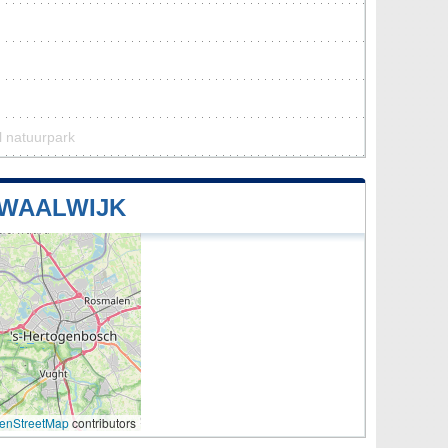
l natuurpark
 WAALWIJK
enStreetMap
contributors