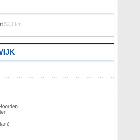
rt
52.1 km
WIJK
 Noorden
sten
dam)