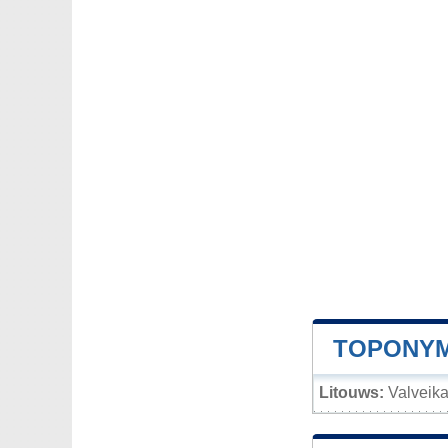
TOPONYM
Litouws:
Valveik