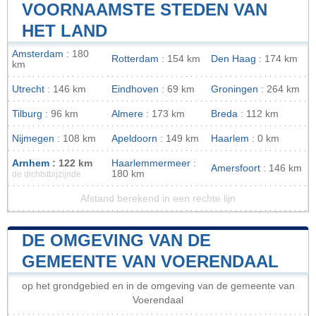
VOORNAAMSTE STEDEN VAN
HET LAND
Amsterdam
: 180
Rotterdam
: 154 km
Den Haag
: 174 km
km
Utrecht
: 146 km
Eindhoven
: 69 km
Groningen
: 264 km
Tilburg
: 96 km
Almere
: 173 km
Breda
: 112 km
Nijmegen
: 108 km
Apeldoorn
: 149 km
Haarlem
: 0 km
Arnhem
: 122 km
Haarlemmermeer
:
Amersfoort
: 146 km
180 km
de dichtstbijzijnde
Afstand berekend in een rechte lijn
DE OMGEVING VAN DE
GEMEENTE VAN VOERENDAAL
op het grondgebied en in de omgeving van de gemeente van
Voerendaal