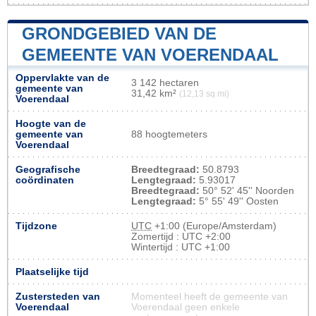
GRONDGEBIED VAN DE
GEMEENTE VAN VOERENDAAL
Oppervlakte van de
3 142 hectaren
gemeente van
31,42 km²
(12,13 sq mi)
Voerendaal
Hoogte van de
gemeente van
88 hoogtemeters
Voerendaal
Geografische
Breedtegraad:
50.8793
coördinaten
Lengtegraad:
5.93017
Breedtegraad:
50° 52' 45'' Noorden
Lengtegraad:
5° 55' 49'' Oosten
Tijdzone
UTC
+1:00 (Europe/Amsterdam)
Zomertijd : UTC +2:00
Wintertijd : UTC +1:00
Plaatselijke tijd
Zustersteden van
Momenteel heeft de gemeente van
Voerendaal
Voerendaal geen enkele