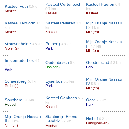
Kasteel Cortenbach
Kasteel Haeren
0.9
Kasteel Puth
0.5 km
0.7 km
km
Kasteel
Kasteel
Kasteel
Kasteel Terworm
Kasteel Rivieren
Mijn Oranje Nassau
1.5
2.2
I
km
km
3.4 km
Kasteel
Kasteel
Mijn(en)
Mijn Oranje Nassau
Vrouwenheide
Putberg
3.5 km
3.8 km
III
4.4 km
Molen(s)
Park
Mijn(en)
Imstenraderbos
4.6
Oudenbosch
Goedenraad
5 km
5.3 km
km
Bos(sen)
Park
Park
Mijn Oranje Nassau
Schaesberg
Eyserbos
5.4 km
5.5 km
IV
5.6 km
Ruïne(s)
Park
Mijn(en)
Kasteel Genhoes
5.6
Sousberg
Oost
5.6 km
5.8 km
km
Heuvel
Park
Kasteel
Mijn Oranje Nassau
Staatsmijn Emma-
Heihof
6.2 km
II
Hendrik
6.1 km
6.2 km
Landgoed(en)
Mijn(en)
Mijn(en)