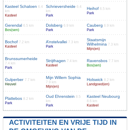
Kasteel Schaloen
Schrieversheide
6.4
6.4
Heihof
6.5 km
km
km
Park
Kasteel
Park
Gerendal
Dolsberg
Cauberg
6.5 km
6.9 km
6.9 km
Bos(sen)
Park
Park
Staatsmijn
Bochof
A’nstelvallei
7.2 km
7.3 km
Wilhelmina
7.3 km
Kasteel
Park
Mijn(en)
Brunssumerheide
Strijthagen
Ravensbos
7.4 km
7.7 km
7.4 km
Kasteel
Bos(sen)
Park
Mijn Willem Sophia
Gulperber
Holswick
7.7 km
8.2 km
7.9 km
Heuvel
Landgoed(en)
Mijn(en)
Oud Ehrenstein
Kasteel Neubourg
8.5
Plattebos
8.2 km
km
8.6 km
Park
Park
Kasteel
ACTIVITEITEN EN VRIJE TIJD IN