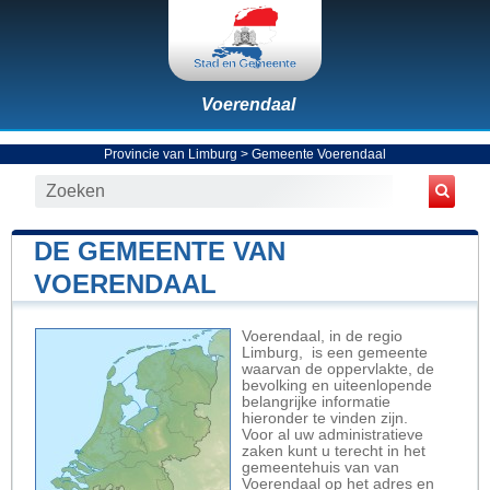
Voerendaal
Provincie van Limburg
>
Gemeente Voerendaal
DE GEMEENTE VAN
VOERENDAAL
Voerendaal, in de regio
Limburg, is een gemeente
waarvan de oppervlakte, de
bevolking en uiteenlopende
belangrijke informatie
hieronder te vinden zijn.
Voor al uw administratieve
zaken kunt u terecht in het
gemeentehuis van van
Voerendaal op het adres en