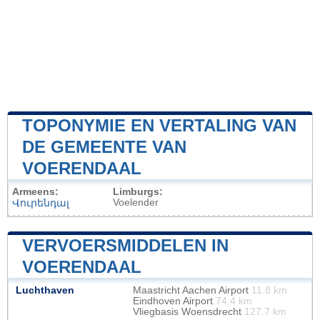
TOPONYMIE EN VERTALING VAN
DE GEMEENTE VAN
VOERENDAAL
Armeens:
Limburgs:
Voelender
Վուրենդալ
VERVOERSMIDDELEN IN
VOERENDAAL
Luchthaven
Maastricht Aachen Airport
11.8 km
Eindhoven Airport
74.4 km
Vliegbasis Woensdrecht
127.7 km