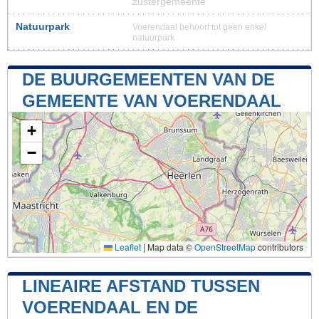
zustergemeente
Natuurpark
Voerendaal behoort tot geen enkel
natuurpark
DE BUURGEMEENTEN VAN DE
GEMEENTE VAN VOERENDAAL
+
−
Leaflet
|
Map data ©
OpenStreetMap
contributors
LINEAIRE AFSTAND TUSSEN
VOERENDAAL EN DE