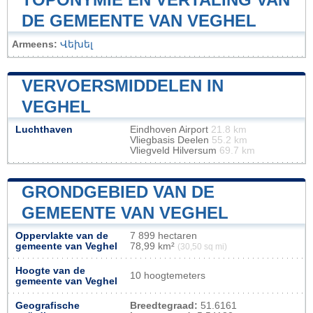
DE GEMEENTE VAN VEGHEL
Armeens:
Վեխել
VERVOERSMIDDELEN IN
VEGHEL
Luchthaven
Eindhoven Airport
21.8 km
Vliegbasis Deelen
55.2 km
Vliegveld Hilversum
69.7 km
GRONDGEBIED VAN DE
GEMEENTE VAN VEGHEL
Oppervlakte van de
7 899 hectaren
gemeente van Veghel
78,99 km²
(30,50 sq mi)
Hoogte van de
10 hoogtemeters
gemeente van Veghel
Geografische
Breedtegraad:
51.6161