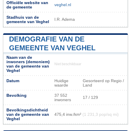
Officiële website van
veghel.nl
de gemeente
Stadhuis van de
I.R. Adema
gemeente van Veghel
DEMOGRAFIE VAN DE
GEMEENTE VAN VEGHEL
Naam van de
inwoners (demoniem)
Niet beschikbaar
van de gemeente van
Veghel
Datum
Huidige
Gesorteerd op Regio /
waarde
Land
Bevolking
37 552
17 / 129
inwoners
Bevolkingsdichtheid
van de gemeente van
475,4 inw./km²
(1 231,3 pop/sq mi)
Veghel