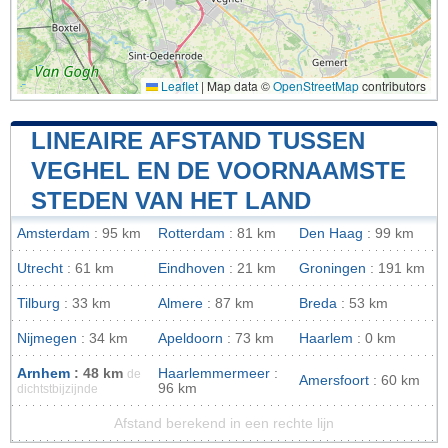
Leaflet
|
Map data ©
OpenStreetMap
contributors
LINEAIRE AFSTAND TUSSEN
VEGHEL EN DE VOORNAAMSTE
STEDEN VAN HET LAND
Amsterdam
: 95 km
Rotterdam
: 81 km
Den Haag
: 99 km
Utrecht
: 61 km
Eindhoven
: 21 km
Groningen
: 191 km
Tilburg
: 33 km
Almere
: 87 km
Breda
: 53 km
Nijmegen
: 34 km
Apeldoorn
: 73 km
Haarlem
: 0 km
Arnhem
: 48 km
Haarlemmermeer
:
de
Amersfoort
: 60 km
96 km
dichtstbijzijnde
Afstand berekend in een rechte lijn