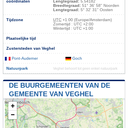
coördinaten
Lengtegraad:
5.54182
Breedtegraad:
51° 36' 58'' Noorden
Lengtegraad:
5° 32' 31'' Oosten
Tijdzone
UTC
+1:00 (Europe/Amsterdam)
Zomertijd : UTC +2:00
Wintertijd : UTC +1:00
Plaatselijke tijd
Zustersteden van Veghel
Pont-Audemer
Goch
Natuurpark
Veghel behoort tot geen enkel natuurpark
DE BUURGEMEENTEN VAN DE
GEMEENTE VAN VEGHEL
+
−