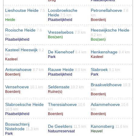
Brug
Plaatselijkheid
Lieshoutse Heide
Loosbroeksche
Petronellahoeve
7.5
7.6
Heide
km
7.5 km
km
Heide
Plaatselijkheid
Boerderij
Rooische Heide
Heeswijksche Heide
7.6
Vresselsebos
7.9 km
km
8.2 km
Bos(sen)
Plaatselijkheid
Bos(sen)
Kasteel Heeswijk
8.2
De Kienehoef
Henkenshage
8.4 km
8.4 km
km
Park
Kasteel
Kasteel
Antoniahoeve
Rauwe Heide
Slabroek
8.7 km
8.9 km
9.1 km
Boerderij
Plaatselijkheid
Park
Braakveldhoeve
10.3
Vensehoeve
Seldensate
10.1 km
10.2 km
km
Boerderij
Ruïne(s)
Boerderij
Slabroeksche Heide
Theresiahoeve
Adammehoeve
10.6
10.6
10.5 km
km
km
Plaatselijkheid
Boerderij
Boerderij
Boswachterij
De Geelders
Kanonsberg
11.5 km
11.6 km
Nistelrode
11.3 km
Natuurreservaat
Heuvel
Park