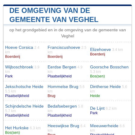
DE OMGEVING VAN DE
GEMEENTE VAN VEGHEL
op het grondgebied en in de omgeving van de gemeente van
Veghel
Hoeve Corsica
Franciscushoeve
2.4
2.5
Elizehoeve
3.4 km
km
km
Boerderij
Boerderij
Boerderij
Wijboschbroek
Eerdse Bergen
Goorsche Bosschen
3.9
4.9
km
km
5.3 km
Park
Plaatselijkheid
Bos(sen)
Jekschotsche Heide
Hommelse Brug
Dintherse Heide
5.6
5.6
5.5 km
km
km
Plaatselijkheid
Brug
Heide
Schijndelsche Heide
Bedafsebergen
5.8
De Lijnt
6.2 km
5.7 km
km
Park
Plaatselijkheid
Plaatselijkheid
Heeswijkse Brug
Meeuwerheide
6.4
6.6
Het Hurkske
6.3 km
km
km
Bos(sen)