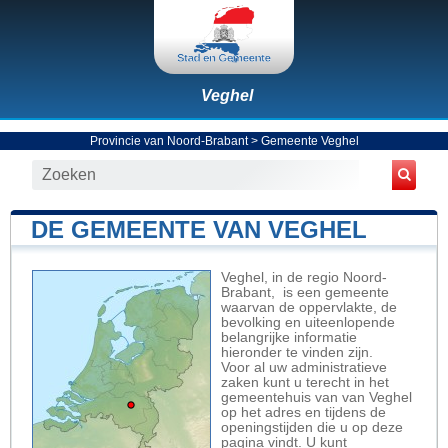
Veghel
Provincie van Noord-Brabant
>
Gemeente Veghel
DE GEMEENTE VAN VEGHEL
Veghel, in de regio Noord-
Brabant, is een gemeente
waarvan de oppervlakte, de
bevolking en uiteenlopende
belangrijke informatie
hieronder te vinden zijn.
Voor al uw administratieve
zaken kunt u terecht in het
gemeentehuis van van Veghel
op het adres en tijdens de
openingstijden die u op deze
pagina vindt. U kunt