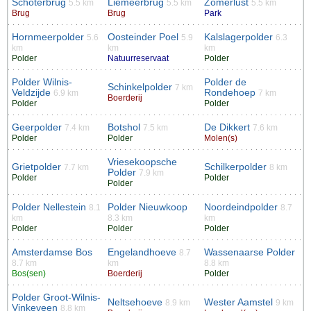
Schoterbrug
Liemeerbrug
Zomerlust
5.5 km
5.5 km
5.5 km
Brug
Brug
Park
Hornmeerpolder
Oosteinder Poel
Kalslagerpolder
5.6
5.9
6.3
km
km
km
Polder
Natuurreservaat
Polder
Polder Wilnis-
Polder de
Schinkelpolder
7 km
Veldzijde
Rondehoep
6.9 km
7 km
Boerderij
Polder
Polder
Geerpolder
Botshol
De Dikkert
7.4 km
7.5 km
7.6 km
Polder
Polder
Molen(s)
Vriesekoopsche
Grietpolder
Schilkerpolder
7.7 km
8 km
Polder
7.9 km
Polder
Polder
Polder
Polder Nellestein
Polder Nieuwkoop
Noordeindpolder
8.1
8.7
km
8.3 km
km
Polder
Polder
Polder
Amsterdamse Bos
Engelandhoeve
Wassenaarse Polder
8.7
8.7 km
km
8.8 km
Bos(sen)
Boerderij
Polder
Polder Groot-Wilnis-
Neltsehoeve
Wester Aamstel
8.9 km
9 km
Vinkeveen
8.8 km