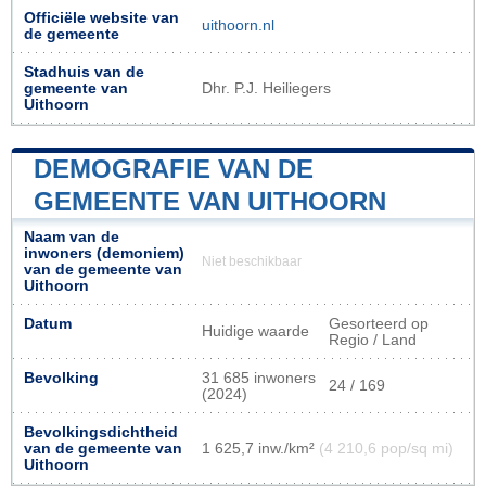
Officiële website van
uithoorn.nl
de gemeente
Stadhuis van de
gemeente van
Dhr. P.J. Heiliegers
Uithoorn
DEMOGRAFIE VAN DE
GEMEENTE VAN UITHOORN
Naam van de
inwoners (demoniem)
Niet beschikbaar
van de gemeente van
Uithoorn
Datum
Gesorteerd op
Huidige waarde
Regio / Land
Bevolking
31 685 inwoners
24 / 169
(2024)
Bevolkingsdichtheid
van de gemeente van
1 625,7 inw./km²
(4 210,6 pop/sq mi)
Uithoorn