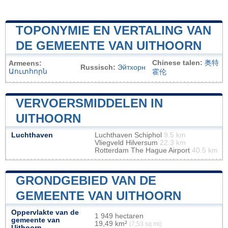
TOPONYMIE EN VERTALING VAN
DE GEMEENTE VAN UITHOORN
Chinese talen:
奥特
Armeens:
Russisch:
Эйтхорн
Աուտհորն
霍伦
VERVOERSMIDDELEN IN
UITHOORN
Luchthaven
Luchthaven Schiphol
9.5 km
Vliegveld Hilversum
22.3 km
Rotterdam The Hague Airport
40.5 km
GRONDGEBIED VAN DE
GEMEENTE VAN UITHOORN
Oppervlakte van de
1 949 hectaren
gemeente van
19,49 km²
(7,53 sq mi)
Uithoorn