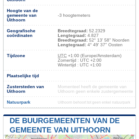
Hoogte van de
gemeente van
-3 hoogtemeters
Uithoorn
Geografische
Breedtegraad:
52.2329
coördinaten
Lengtegraad:
4.827
Breedtegraad:
52° 13' 58'' Noorden
Lengtegraad:
4° 49' 37'' Oosten
Tijdzone
UTC
+1:00 (Europe/Amsterdam)
Zomertijd : UTC +2:00
Wintertijd : UTC +1:00
Plaatselijke tijd
Zustersteden van
Momenteel heeft de gemeente van
Uithoorn
Uithoorn geen enkele zustergemeente
Natuurpark
Uithoorn behoort tot geen enkel natuurpark
DE BUURGEMEENTEN VAN DE
GEMEENTE VAN UITHOORN