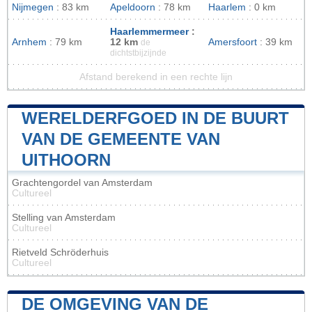
Nijmegen
: 83 km
Apeldoorn
: 78 km
Haarlem
: 0 km
Haarlemmermeer
:
Arnhem
: 79 km
12 km
Amersfoort
: 39 km
de
dichtstbijzijnde
Afstand berekend in een rechte lijn
WERELDERFGOED IN DE BUURT
VAN DE GEMEENTE VAN
UITHOORN
Grachtengordel van Amsterdam
Cultureel
Stelling van Amsterdam
Cultureel
Rietveld Schröderhuis
Cultureel
DE OMGEVING VAN DE