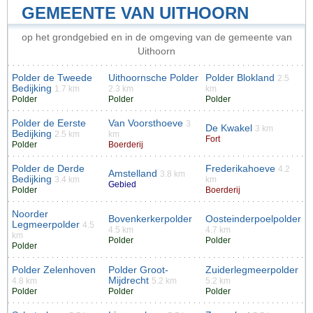
GEMEENTE VAN UITHOORN
op het grondgebied en in de omgeving van de gemeente van
Uithoorn
Polder de Tweede
Uithoornsche Polder
Polder Blokland
2.5
Bedijking
1.7 km
2.3 km
km
Polder
Polder
Polder
Polder de Eerste
Van Voorsthoeve
3
De Kwakel
3 km
Bedijking
2.5 km
km
Fort
Polder
Boerderij
Polder de Derde
Frederikahoeve
4.2
Amstelland
3.8 km
Bedijking
3.4 km
km
Gebied
Polder
Boerderij
Noorder
Bovenkerkerpolder
Oosteinderpoelpolder
Legmeerpolder
4.5
4.5 km
4.7 km
km
Polder
Polder
Polder
Polder Zelenhoven
Polder Groot-
Zuiderlegmeerpolder
Mijdrecht
4.8 km
5.2 km
5.2 km
Polder
Polder
Polder