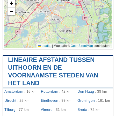
+
−
Leaflet
|
Map data ©
OpenStreetMap
contributors
LINEAIRE AFSTAND TUSSEN
UITHOORN EN DE
VOORNAAMSTE STEDEN VAN
HET LAND
Amsterdam
: 16 km
Rotterdam
: 42 km
Den Haag
: 39 km
Utrecht
: 25 km
Eindhoven
: 99 km
Groningen
: 161 km
Tilburg
: 77 km
Almere
: 31 km
Breda
: 72 km