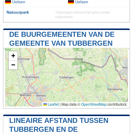
Uelsen
Uelsen
Natuurpark
Tubbergen behoort tot geen enkel
natuurpark
DE BUURGEMEENTEN VAN DE
GEMEENTE VAN TUBBERGEN
+
−
Leaflet
|
Map data ©
OpenStreetMap
contributors
LINEAIRE AFSTAND TUSSEN
TUBBERGEN EN DE