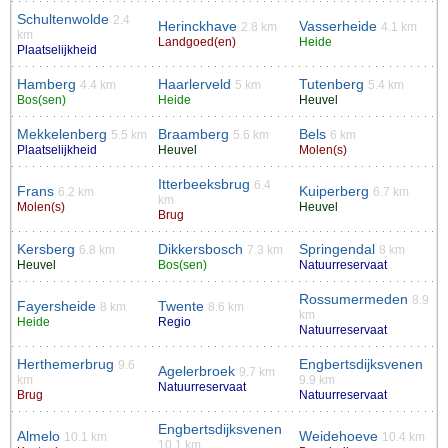
Schultenwolde
2.4
Herinckhave
Vasserheide
2.8 km
4.1 km
km
Landgoed(en)
Heide
Plaatselijkheid
Hamberg
Haarlerveld
Tutenberg
4.4 km
5 km
5.4 km
Bos(sen)
Heide
Heuvel
Mekkelenberg
Braamberg
Bels
5.5 km
5.6 km
6 km
Plaatselijkheid
Heuvel
Molen(s)
Itterbeeksbrug
6.4
Frans
Kuiperberg
6.2 km
6.7 km
km
Molen(s)
Heuvel
Brug
Kersberg
Dikkersbosch
Springendal
6.8 km
7.3 km
8 km
Heuvel
Bos(sen)
Natuurreservaat
Rossumermeden
8.9
Fayersheide
Twente
8 km
8.6 km
km
Heide
Regio
Natuurreservaat
Herthemerbrug
Engbertsdijksvenen
9.6
Agelerbroek
9.7 km
km
9.9 km
Natuurreservaat
Brug
Natuurreservaat
Engbertsdijksvenen
Almelo
Weidehoeve
10.1 km
10.4 km
10.1 km