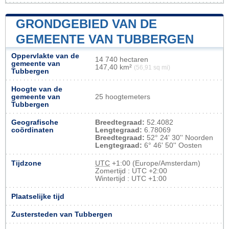
GRONDGEBIED VAN DE
GEMEENTE VAN TUBBERGEN
Oppervlakte van de
14 740 hectaren
gemeente van
147,40 km²
(56,91 sq mi)
Tubbergen
Hoogte van de
gemeente van
25 hoogtemeters
Tubbergen
Geografische
Breedtegraad:
52.4082
coördinaten
Lengtegraad:
6.78069
Breedtegraad:
52° 24' 30'' Noorden
Lengtegraad:
6° 46' 50'' Oosten
Tijdzone
UTC
+1:00 (Europe/Amsterdam)
Zomertijd : UTC +2:00
Wintertijd : UTC +1:00
Plaatselijke tijd
Zustersteden van Tubbergen