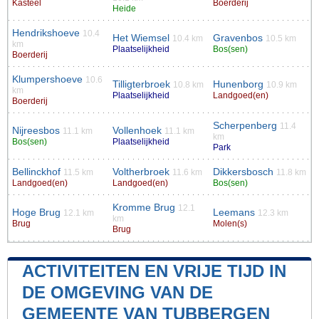
Kasteel
Boerderij
Heide
Hendrikshoeve
10.4
Het Wiemsel
Gravenbos
10.4 km
10.5 km
km
Plaatselijkheid
Bos(sen)
Boerderij
Klumpershoeve
10.6
Tilligterbroek
Hunenborg
10.8 km
10.9 km
km
Plaatselijkheid
Landgoed(en)
Boerderij
Scherpenberg
11.4
Nijreesbos
Vollenhoek
11.1 km
11.1 km
km
Bos(sen)
Plaatselijkheid
Park
Bellinckhof
Voltherbroek
Dikkersbosch
11.5 km
11.6 km
11.8 km
Landgoed(en)
Landgoed(en)
Bos(sen)
Kromme Brug
12.1
Hoge Brug
Leemans
12.1 km
12.3 km
km
Brug
Molen(s)
Brug
ACTIVITEITEN EN VRIJE TIJD IN
DE OMGEVING VAN DE
GEMEENTE VAN TUBBERGEN