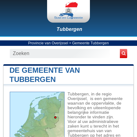
Tubbergen
Provincie van Overijssel
>
Gemeente Tubbergen
DE GEMEENTE VAN
TUBBERGEN
Tubbergen, in de regio
Overijssel, is een gemeente
waarvan de oppervlakte, de
bevolking en uiteenlopende
belangrijke informatie
hieronder te vinden zijn.
Voor al uw administratieve
zaken kunt u terecht in het
gemeentehuis van van
Tubbergen op het adres en