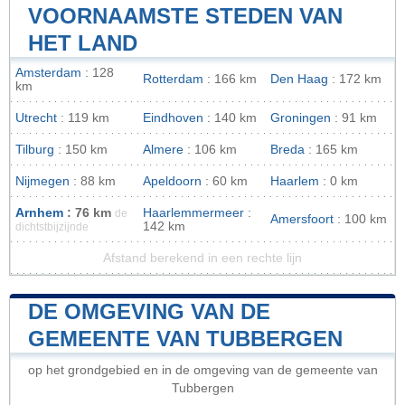
VOORNAAMSTE STEDEN VAN
HET LAND
Amsterdam
: 128
Rotterdam
: 166 km
Den Haag
: 172 km
km
Utrecht
: 119 km
Eindhoven
: 140 km
Groningen
: 91 km
Tilburg
: 150 km
Almere
: 106 km
Breda
: 165 km
Nijmegen
: 88 km
Apeldoorn
: 60 km
Haarlem
: 0 km
Arnhem
: 76 km
Haarlemmermeer
:
de
Amersfoort
: 100 km
142 km
dichtstbijzijnde
Afstand berekend in een rechte lijn
DE OMGEVING VAN DE
GEMEENTE VAN TUBBERGEN
op het grondgebied en in de omgeving van de gemeente van
Tubbergen