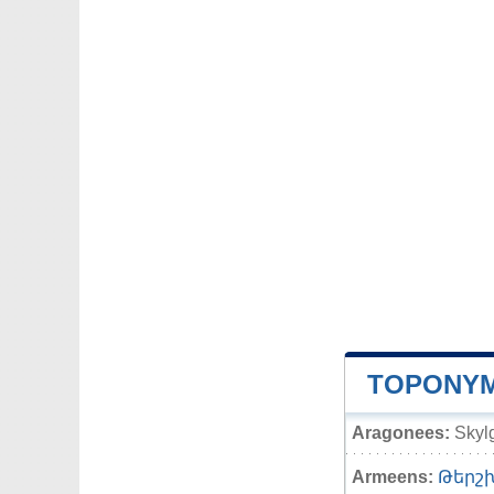
TOPONYM
Aragonees:
Skyl
Armeens:
Թերշ