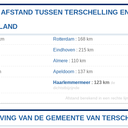
E AFSTAND TUSSEN TERSCHELLING 
 LAND
km
Rotterdam
: 168 km
Eindhoven
: 215 km
Almere
: 110 km
m
Apeldoorn
: 137 km
Haarlemmermeer
: 123 km
de
dichtstbijzijnde
Afstand berekend in een rechte lij
VING VAN DE GEMEENTE VAN TERSC