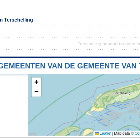
n Terschelling
Terschelling behoort tot geen e
GEMEENTEN VAN DE GEMEENTE VAN
+
−
Leaflet
|
Map data ©
Op