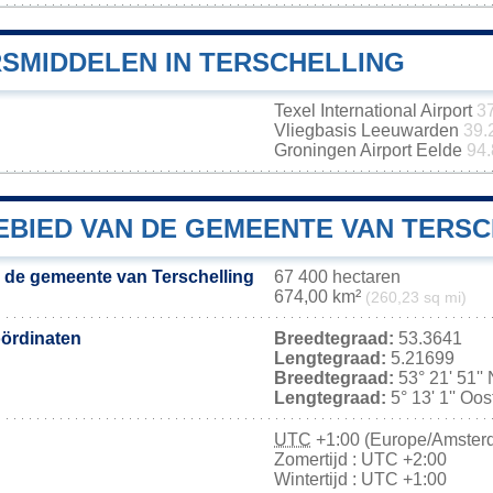
SMIDDELEN IN TERSCHELLING
Texel International Airport
3
Vliegbasis Leeuwarden
39.
Groningen Airport Eelde
94.
BIED VAN DE GEMEENTE VAN TERSC
 de gemeente van Terschelling
67 400 hectaren
674,00 km²
(260,23 sq mi)
ördinaten
Breedtegraad:
53.3641
Lengtegraad:
5.21699
Breedtegraad:
53° 21' 51''
Lengtegraad:
5° 13' 1'' Oo
UTC
+1:00 (Europe/Amster
Zomertijd : UTC +2:00
Wintertijd : UTC +1:00