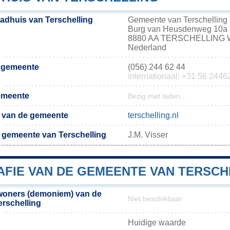
tadhuis van Terschelling
Gemeente van Terschelling
Burg van Heusdenweg 10a
8880 AA TERSCHELLING
Nederland
e gemeente
(056) 244 62 44
Internationaal: +31 56 2446
emeente
Bezig met laden...
te van de gemeente
terschelling.nl
 gemeente van Terschelling
J.M. Visser
FIE VAN DE GEMEENTE VAN TERSCH
woners (demoniem) van de
Niet beschikbaar
rschelling
Huidige waarde