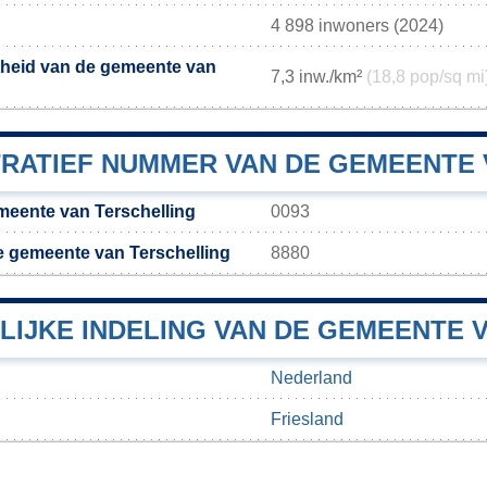
4 898 inwoners (2024)
theid van de gemeente van
7,3 inw./km²
(18,8 pop/sq mi
TRATIEF NUMMER VAN DE GEMEENTE
eente van Terschelling
0093
 gemeente van Terschelling
8880
LIJKE INDELING VAN DE GEMEENTE 
Nederland
Friesland