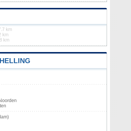
7.7 km
2 km
8 km
HELLING
 Noorden
sten
dam)