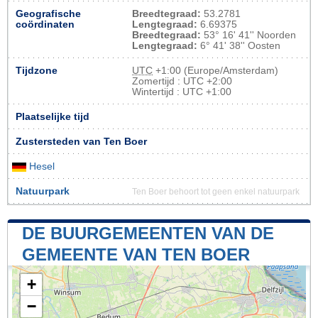
Geografische
Breedtegraad:
53.2781
coördinaten
Lengtegraad:
6.69375
Breedtegraad:
53° 16' 41'' Noorden
Lengtegraad:
6° 41' 38'' Oosten
Tijdzone
UTC
+1:00 (Europe/Amsterdam)
Zomertijd : UTC +2:00
Wintertijd : UTC +1:00
Plaatselijke tijd
Zustersteden van Ten Boer
Hesel
Natuurpark
Ten Boer behoort tot geen enkel natuurpark
DE BUURGEMEENTEN VAN DE
GEMEENTE VAN TEN BOER
+
−