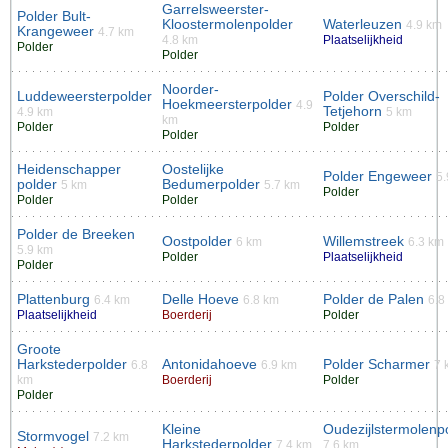
Garrelsweerster-
Polder Bult-
Kloostermolenpolder
Waterleuzen
4.9 km
Krangeweer
4.7 km
4.8 km
Plaatselijkheid
Polder
Polder
Noorder-
Luddeweersterpolder
Polder Overschild-
Hoekmeersterpolder
4.9
Tetjehorn
4.9 km
5 km
km
Polder
Polder
Polder
Heidenschapper
Oostelijke
Polder Engeweer
5.
polder
Bedumerpolder
5 km
5.7 km
Polder
Polder
Polder
Polder de Breeken
Oostpolder
Willemstreek
6 km
6.3 km
5.9 km
Polder
Plaatselijkheid
Polder
Plattenburg
Delle Hoeve
Polder de Palen
6.4 km
6.8 km
6.8
Plaatselijkheid
Boerderij
Polder
Groote
Harkstederpolder
Antonidahoeve
Polder Scharmer
6.8
6.9 km
7 
km
Boerderij
Polder
Polder
Kleine
Oudezijlstermolenp
Stormvogel
7.2 km
Harkstederpolder
7.4 km
7.6 km