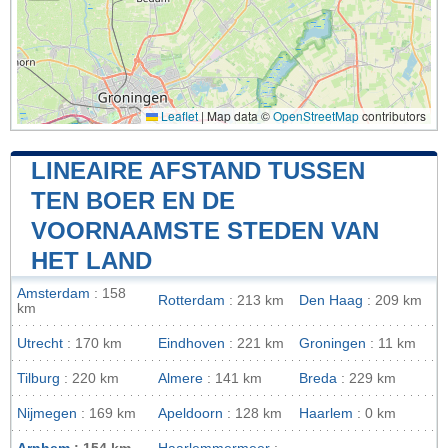
Leaflet
|
Map data ©
OpenStreetMap
contributors
LINEAIRE AFSTAND TUSSEN
TEN BOER EN DE
VOORNAAMSTE STEDEN VAN
HET LAND
Amsterdam
: 158
Rotterdam
: 213 km
Den Haag
: 209 km
km
Utrecht
: 170 km
Eindhoven
: 221 km
Groningen
: 11 km
Tilburg
: 220 km
Almere
: 141 km
Breda
: 229 km
Nijmegen
: 169 km
Apeldoorn
: 128 km
Haarlem
: 0 km