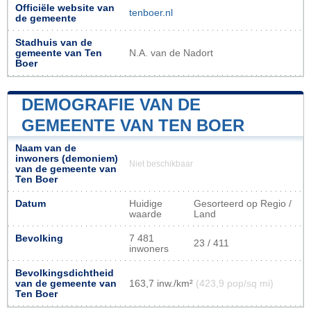
Officiële website van
tenboer.nl
de gemeente
Stadhuis van de
gemeente van Ten
N.A. van de Nadort
Boer
DEMOGRAFIE VAN DE
GEMEENTE VAN TEN BOER
Naam van de
inwoners (demoniem)
Niet beschikbaar
van de gemeente van
Ten Boer
Datum
Huidige
Gesorteerd op Regio /
waarde
Land
Bevolking
7 481
23 / 411
inwoners
Bevolkingsdichtheid
van de gemeente van
163,7 inw./km²
(423,9 pop/sq mi)
Ten Boer