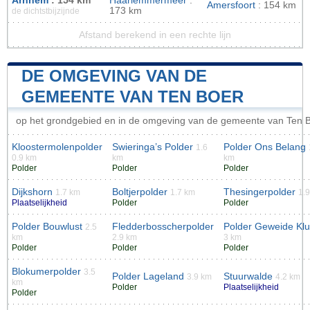
Arnhem
: 154 km
Haarlemmermeer
:
Amersfoort
: 154 km
173 km
de dichtstbijzijnde
Afstand berekend in een rechte lijn
DE OMGEVING VAN DE
GEMEENTE VAN TEN BOER
op het grondgebied en in de omgeving van de gemeente van Ten 
Kloostermolenpolder
Swieringa’s Polder
Polder Ons Belang
1.6
0.9 km
km
km
Polder
Polder
Polder
Dijkshorn
Boltjerpolder
Thesingerpolder
1.7 km
1.7 km
1.
Plaatselijkheid
Polder
Polder
Polder Bouwlust
Fledderbosscherpolder
Polder Geweide Kl
2.5
km
2.9 km
3 km
Polder
Polder
Polder
Blokumerpolder
3.5
Polder Lageland
Stuurwalde
3.9 km
4.2 km
km
Polder
Plaatselijkheid
Polder