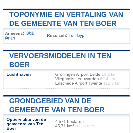
TOPONYMIE EN VERTALING VAN
DE GEMEENTE VAN TEN BOER
Armeens:
Թեն
Russisch:
Тен-Бур
Բուր
VERVOERSMIDDELEN IN TEN
BOER
Luchthaven
Groningen Airport Eelde
19.2 km
Vliegbasis Leeuwarden
62.4 km
Enschede Airport Twente
112.9 km
GRONDGEBIED VAN DE
GEMEENTE VAN TEN BOER
Oppervlakte van de
4 571 hectaren
gemeente van Ten
45,71 km²
(17,65 sq mi)
Boer