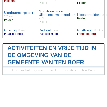
Molen(s)
Polder
Polder
Moeshorner- en
Uiterbuursterpolder
Uilennestermolenpolder
Kloosterpolder
7.8 
7.7 km
7.7 km
Polder
Polder
Polder
Grondzijl
De Poel
Rusthoven
8 km
8 km
8.3 km
Plaatselijkheid
Plaatselijkheid
Landgoed(en)
ACTIVITEITEN EN VRIJE TIJD IN
DE OMGEVING VAN DE
GEMEENTE VAN TEN BOER
Geen activiteit gevonden in de gemeente van Ten Boer