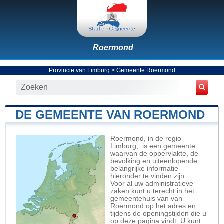
Roermond
Provincie van Limburg
>
Gemeente Roermond
DE GEMEENTE VAN ROERMOND
Roermond, in de regio
Limburg, is een gemeente
waarvan de oppervlakte, de
bevolking en uiteenlopende
belangrijke informatie
hieronder te vinden zijn.
Voor al uw administratieve
zaken kunt u terecht in het
gemeentehuis van van
Roermond op het adres en
tijdens de openingstijden die u
op deze pagina vindt. U kunt