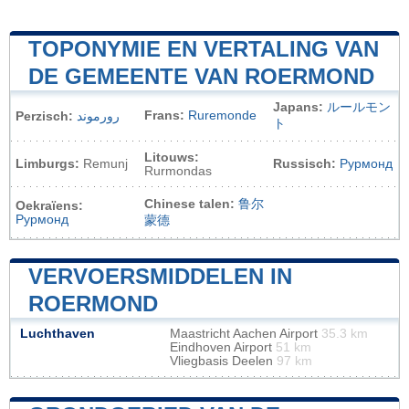
TOPONYMIE EN VERTALING VAN
DE GEMEENTE VAN ROERMOND
Japans:
ルールモン
Frans:
Ruremonde
Perzisch:
رورموند
ト
Litouws:
Limburgs:
Remunj
Russisch:
Рурмонд
Rurmondas
Chinese talen:
鲁尔
Oekraïens:
Рурмонд
蒙德
VERVOERSMIDDELEN IN
ROERMOND
Luchthaven
Maastricht Aachen Airport
35.3 km
Eindhoven Airport
51 km
Vliegbasis Deelen
97 km