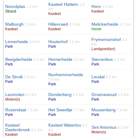
Kasteel Hattem
1.6
Noordplas
Horn
1.4 km
3.3 km
km
Strand
Kasteel
Kasteel
Malborgh
Hillenraed
Melickerheide
3.9 km
4.3 km
4.7 km
Kasteel
Kasteel
Heide
Frymersonshof
5.4
Linnerheide
Houterhof
4.8 km
5.1 km
km
Park
Park
Landgoed(en)
Beegderheide
Hornerheide
Sterrenbos
5.5 km
5.5 km
5.6 km
Park
Park
Park
Nunhemmerheide
De Struik
Leudal
5.9 km
6.2 km
5.9 km
Park
Park
Park
Leumolen
Donderberg
Groenewoud
6.3 km
6.5 km
6.8 km
Molen(s)
Park
Park
Rozendaal
Het Sweeltje
Mussenberg
7.5 km
7.7 km
7.9 km
Park
Park
Park
Kasteel
Kasteel Waterloo
8.3
Sint Antonius
8.3 km
Daelenbroek
8.1 km
km
Molen(s)
Kasteel
Kasteel