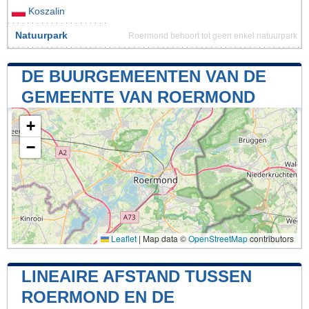
Koszalin
Natuurpark
Roermond behoort tot geen enkel natuurpark
DE BUURGEMEENTEN VAN DE
GEMEENTE VAN ROERMOND
+
−
Leaflet
|
Map data ©
OpenStreetMap
contributors
LINEAIRE AFSTAND TUSSEN
ROERMOND EN DE