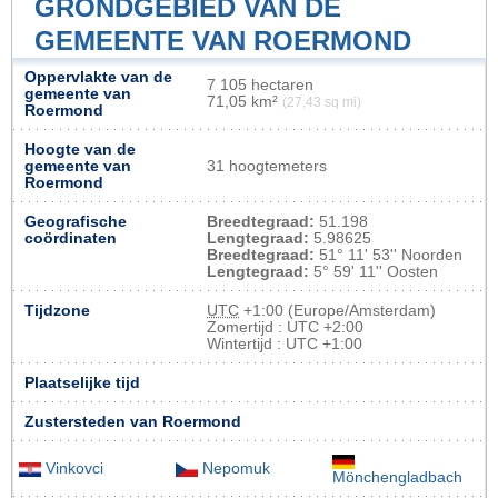
GRONDGEBIED VAN DE
GEMEENTE VAN ROERMOND
Oppervlakte van de
7 105 hectaren
gemeente van
71,05 km²
(27,43 sq mi)
Roermond
Hoogte van de
gemeente van
31 hoogtemeters
Roermond
Geografische
Breedtegraad:
51.198
coördinaten
Lengtegraad:
5.98625
Breedtegraad:
51° 11' 53'' Noorden
Lengtegraad:
5° 59' 11'' Oosten
Tijdzone
UTC
+1:00 (Europe/Amsterdam)
Zomertijd : UTC +2:00
Wintertijd : UTC +1:00
Plaatselijke tijd
Zustersteden van Roermond
Vinkovci
Nepomuk
Mönchengladbach