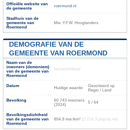
Officiële website van
roermond.nl
de gemeente
Stadhuis van de
gemeente van
Mw. Y.F.W. Hoogtanders
Roermond
DEMOGRAFIE VAN DE
GEMEENTE VAN ROERMOND
Naam van de
inwoners (demoniem)
Niet beschikbaar
van de gemeente van
Roermond
Datum
Gesorteerd op
Huidige waarde
Regio / Land
Bevolking
60 743 inwoners
5 / 64
(2024)
Bevolkingsdichtheid
van de gemeente van
854,9 inw./km²
(2 214,3 pop/sq mi)
Roermond