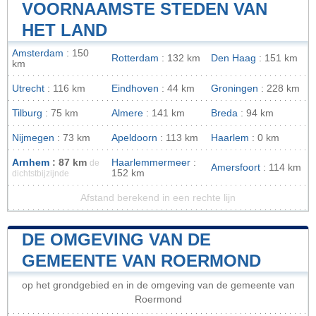
VOORNAAMSTE STEDEN VAN
HET LAND
Amsterdam
: 150
Rotterdam
: 132 km
Den Haag
: 151 km
km
Utrecht
: 116 km
Eindhoven
: 44 km
Groningen
: 228 km
Tilburg
: 75 km
Almere
: 141 km
Breda
: 94 km
Nijmegen
: 73 km
Apeldoorn
: 113 km
Haarlem
: 0 km
Arnhem
: 87 km
Haarlemmermeer
:
de
Amersfoort
: 114 km
152 km
dichtstbijzijnde
Afstand berekend in een rechte lijn
DE OMGEVING VAN DE
GEMEENTE VAN ROERMOND
op het grondgebied en in de omgeving van de gemeente van
Roermond