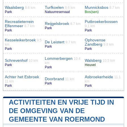
Waalsberg
Turfkoelen
Munnicksbos
8.6 km
8.6 km
8.7 km
Park
Natuurreservaat
Bos(sen)
Recreatieterrein
Putbroekerbossen
Reijgelsbroek
8.7 km
Elfenmeer
8.7 km
9.1 km
Park
Park
Park
Kesseleikerbroek
Ophovense
9.5
De Leistert
9.7 km
Zandberg
km
9.8 km
Park
Park
Park
Lommerbergen
10.4
Schrevenhof
Walsberg
10 km
10.5 km
km
Park
Heuvel
Park
Achter het Esbroek
Asbroekerheide
11.1
Doorbrand
11 km
11 km
km
Park
Park
Park
ACTIVITEITEN EN VRIJE TIJD IN
DE OMGEVING VAN DE
GEMEENTE VAN ROERMOND