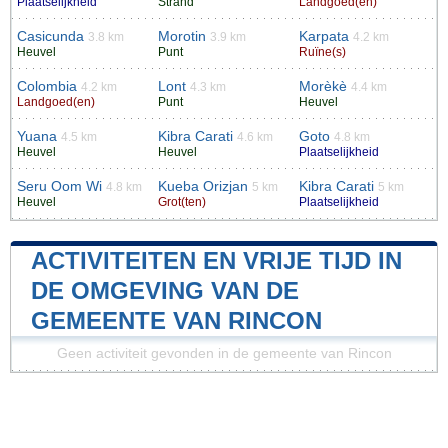
Plaatselijkheid
Strand
Landgoed(en)
Casicunda
Morotin
Karpata
3.8 km
3.9 km
4.2 km
Heuvel
Punt
Ruïne(s)
Colombia
Lont
Morèkè
4.2 km
4.3 km
4.4 km
Landgoed(en)
Punt
Heuvel
Yuana
Kibra Carati
Goto
4.5 km
4.6 km
4.8 km
Heuvel
Heuvel
Plaatselijkheid
Seru Oom Wi
Kueba Orizjan
Kibra Carati
4.8 km
5 km
5 km
Heuvel
Grot(ten)
Plaatselijkheid
ACTIVITEITEN EN VRIJE TIJD IN
DE OMGEVING VAN DE
GEMEENTE VAN RINCON
Geen activiteit gevonden in de gemeente van Rincon