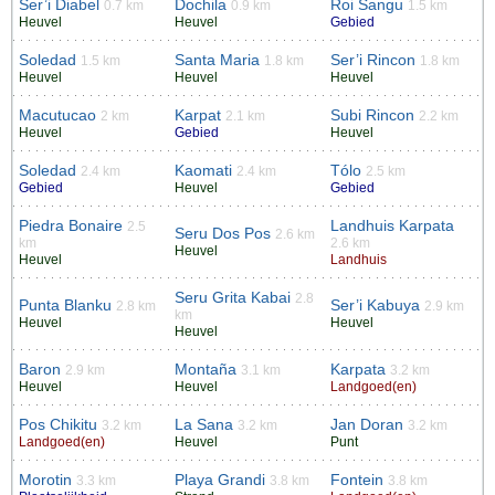
Ser’i Diabel
Dochila
Roi Sangu
0.7 km
0.9 km
1.5 km
Heuvel
Heuvel
Gebied
Soledad
Santa Maria
Ser’i Rincon
1.5 km
1.8 km
1.8 km
Heuvel
Heuvel
Heuvel
Macutucao
Karpat
Subi Rincon
2 km
2.1 km
2.2 km
Heuvel
Gebied
Heuvel
Soledad
Kaomati
Tólo
2.4 km
2.4 km
2.5 km
Gebied
Heuvel
Gebied
Piedra Bonaire
Landhuis Karpata
2.5
Seru Dos Pos
2.6 km
km
2.6 km
Heuvel
Heuvel
Landhuis
Seru Grita Kabai
2.8
Punta Blanku
Ser’i Kabuya
2.8 km
2.9 km
km
Heuvel
Heuvel
Heuvel
Baron
Montaña
Karpata
2.9 km
3.1 km
3.2 km
Heuvel
Heuvel
Landgoed(en)
Pos Chikitu
La Sana
Jan Doran
3.2 km
3.2 km
3.2 km
Landgoed(en)
Heuvel
Punt
Morotin
Playa Grandi
Fontein
3.3 km
3.8 km
3.8 km