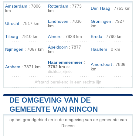
Amsterdam
: 7806
Rotterdam
: 7773
Den Haag
: 7763 km
km
km
Eindhoven
: 7836
Groningen
: 7927
Utrecht
: 7817 km
km
km
Tilburg
: 7810 km
Almere
: 7828 km
Breda
: 7790 km
Apeldoorn
: 7877
Nijmegen
: 7867 km
Haarlem
: 0 km
km
Haarlemmermeer
:
Amersfoort
: 7836
Arnhem
: 7871 km
7792 km
de
km
dichtstbijzijnde
Afstand berekend in een rechte lijn
DE OMGEVING VAN DE
GEMEENTE VAN RINCON
op het grondgebied en in de omgeving van de gemeente van
Rincon