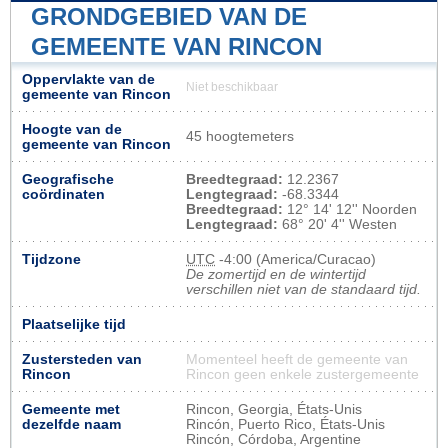
GRONDGEBIED VAN DE
GEMEENTE VAN RINCON
Oppervlakte van de
Niet beschikbaar
gemeente van Rincon
Hoogte van de
45 hoogtemeters
gemeente van Rincon
Geografische
Breedtegraad:
12.2367
coördinaten
Lengtegraad:
-68.3344
Breedtegraad:
12° 14' 12'' Noorden
Lengtegraad:
68° 20' 4'' Westen
Tijdzone
UTC
-4:00 (America/Curacao)
De zomertijd en de wintertijd
verschillen niet van de standaard tijd.
Plaatselijke tijd
Zustersteden van
Momenteel heeft de gemeente van
Rincon
Rincon geen enkele zustergemeente
Gemeente met
Rincon, Georgia, États-Unis
dezelfde naam
Rincón, Puerto Rico, États-Unis
Rincón, Córdoba, Argentine