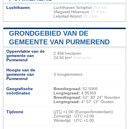
Luchthaven
Luchthaven Schiphol
25.5 km
Vliegveld Hilversum
37.4 km
Lelystad Airport
39.2 km
GRONDGEBIED VAN DE
GEMEENTE VAN PURMEREND
Oppervlakte van de
2 456 hectaren
gemeente van
24,56 km²
(9,48 sq mi)
Purmerend
Hoogte van de
gemeente van
3 hoogtemeters
Purmerend
Geografische
Breedtegraad:
52.5066
coördinaten
Lengtegraad:
4.95369
Breedtegraad:
52° 30' 24'' Noorden
Lengtegraad:
4° 57' 13'' Oosten
Tijdzone
UTC
+1:00 (Europe/Amsterdam)
Zomertijd : UTC +2:00
Wintertijd : UTC +1:00