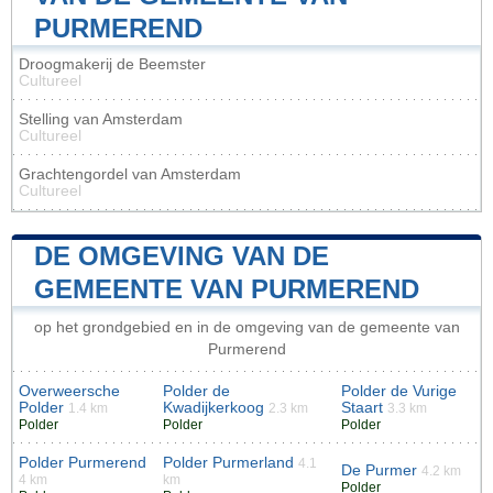
PURMEREND
Droogmakerij de Beemster
Cultureel
Stelling van Amsterdam
Cultureel
Grachtengordel van Amsterdam
Cultureel
DE OMGEVING VAN DE
GEMEENTE VAN PURMEREND
op het grondgebied en in de omgeving van de gemeente van
Purmerend
Overweersche
Polder de
Polder de Vurige
Polder
Kwadijkerkoog
Staart
1.4 km
2.3 km
3.3 km
Polder
Polder
Polder
Polder Purmerend
Polder Purmerland
4.1
De Purmer
4.2 km
4 km
km
Polder