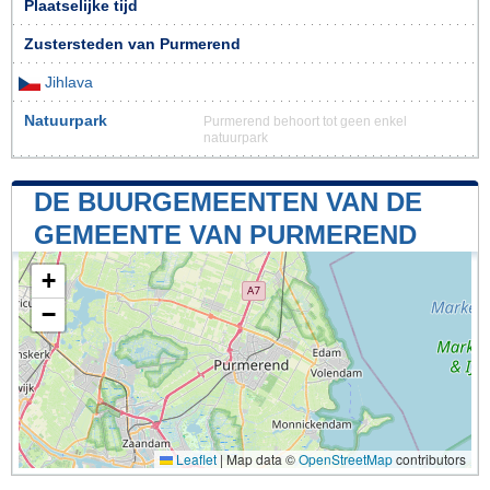
Plaatselijke tijd
Zustersteden van Purmerend
Jihlava
Natuurpark
Purmerend behoort tot geen enkel
natuurpark
DE BUURGEMEENTEN VAN DE
GEMEENTE VAN PURMEREND
+
−
Leaflet
|
Map data ©
OpenStreetMap
contributors