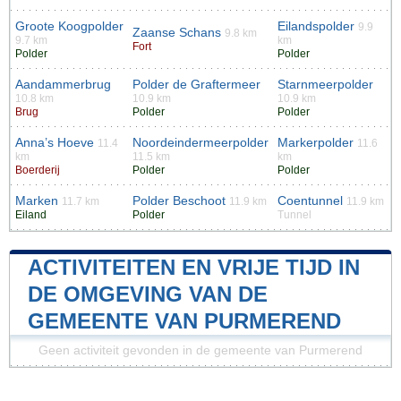
Groote Koogpolder
Eilandspolder
9.9
Zaanse Schans
9.8 km
9.7 km
km
Fort
Polder
Polder
Aandammerbrug
Polder de Graftermeer
Starnmeerpolder
10.8 km
10.9 km
10.9 km
Brug
Polder
Polder
Anna’s Hoeve
Noordeindermeerpolder
Markerpolder
11.4
11.6
km
11.5 km
km
Boerderij
Polder
Polder
Marken
Polder Beschoot
Coentunnel
11.7 km
11.9 km
11.9 km
Eiland
Polder
Tunnel
ACTIVITEITEN EN VRIJE TIJD IN
DE OMGEVING VAN DE
GEMEENTE VAN PURMEREND
Geen activiteit gevonden in de gemeente van Purmerend