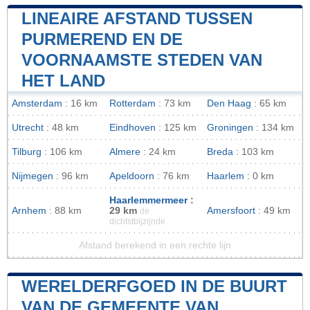
LINEAIRE AFSTAND TUSSEN
PURMEREND EN DE
VOORNAAMSTE STEDEN VAN
HET LAND
Amsterdam
: 16 km
Rotterdam
: 73 km
Den Haag
: 65 km
Utrecht
: 48 km
Eindhoven
: 125 km
Groningen
: 134 km
Tilburg
: 106 km
Almere
: 24 km
Breda
: 103 km
Nijmegen
: 96 km
Apeldoorn
: 76 km
Haarlem
: 0 km
Haarlemmermeer
:
Arnhem
: 88 km
29 km
Amersfoort
: 49 km
de
dichtstbijzijnde
Afstand berekend in een rechte lijn
WERELDERFGOED IN DE BUURT
VAN DE GEMEENTE VAN