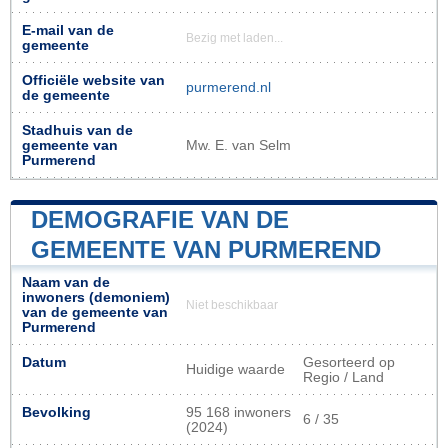
E-mail van de
Bezig met laden...
gemeente
Officiële website van
purmerend.nl
de gemeente
Stadhuis van de
gemeente van
Mw. E. van Selm
Purmerend
DEMOGRAFIE VAN DE
GEMEENTE VAN PURMEREND
Naam van de
inwoners (demoniem)
Niet beschikbaar
van de gemeente van
Purmerend
Datum
Gesorteerd op
Huidige waarde
Regio / Land
Bevolking
95 168 inwoners
6 / 35
(2024)