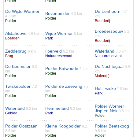
Polder
Polder
De Wijde Wormer
De Eenhoorn
4.7
Bovenpolder
4.3 km
4.3 km
km
Polder
Polder
Boerderij
Broedersbouw
5.2
Alidahoeve
Wijde Wormer
4.9 km
5 km
km
Boerderij
Park
Boerderij
Zeddebrug
Ilperveld
Waterland
6 km
6.2 km
6.3 km
Brug
Natuurreservaat
Natuurreservaat
De Beemster
De Nachtegaal
6.3
6.9
Polder Katwoude
6.4 km
km
km
Polder
Polder
Molen(s)
Twiskepolder
Polder de Zeevang
7.3
7.3
Het Twiske
7.9 km
km
km
Park
Polder
Polder
Polder Wormer
Waterland
Hemmeland
8.2 km
8.3 km
Jisp en Nek
8.5 km
Gebied
Park
Polder
Polder Oostzaan
Kleine Koogpolder
Polder Beetskoog
9.2
8.6 km
km
9.6 km
Polder
Polder
Polder