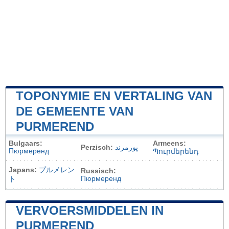
TOPONYMIE EN VERTALING VAN
DE GEMEENTE VAN
PURMEREND
Bulgaars:
Armeens:
Perzisch:
پورمرند
Пюрмеренд
Պուրմերենդ
Japans:
プルメレン
Russisch:
Пюрмеренд
ト
VERVOERSMIDDELEN IN
PURMEREND