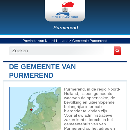
Purmerend
Provincie van Noord-Holland
>
Gemeente Purmerend
DE GEMEENTE VAN
PURMEREND
Purmerend, in de regio Noord-
Holland, is een gemeente
waarvan de oppervlakte, de
bevolking en uiteenlopende
belangrijke informatie
hieronder te vinden zijn.
Voor al uw administratieve
zaken kunt u terecht in het
gemeentehuis van van
Purmerend op het adres en