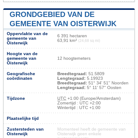
GRONDGEBIED VAN DE
GEMEENTE VAN OISTERWIJK
Oppervlakte van de
6 391 hectaren
gemeente van
63,91 km²
(24,68 sq mi)
Oisterwijk
Hoogte van de
gemeente van
12 hoogtemeters
Oisterwijk
Geografische
Breedtegraad:
51.5809
coördinaten
Lengtegraad:
5.19923
Breedtegraad:
51° 34' 51'' Noorden
Lengtegraad:
5° 11' 57'' Oosten
Tijdzone
UTC
+1:00 (Europe/Amsterdam)
Zomertijd : UTC +2:00
Wintertijd : UTC +1:00
Plaatselijke tijd
Zustersteden van
Momenteel heeft de gemeente van
Oisterwijk
Oisterwijk geen enkele