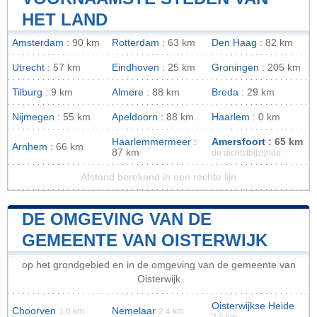
HET LAND
Amsterdam
: 90 km
Rotterdam
: 63 km
Den Haag
: 82 km
Utrecht
: 57 km
Eindhoven
: 25 km
Groningen
: 205 km
Tilburg
: 9 km
Almere
: 88 km
Breda
: 29 km
Nijmegen
: 55 km
Apeldoorn
: 88 km
Haarlem
: 0 km
Haarlemmermeer
:
Amersfoort
: 65 km
Arnhem
: 66 km
87 km
de dichtstbijzijnde
Afstand berekend in een rechte lijn
DE OMGEVING VAN DE
GEMEENTE VAN OISTERWIJK
op het grondgebied en in de omgeving van de gemeente van
Oisterwijk
Oisterwijkse Heide
Choorven
Nemelaar
1.6 km
2.4 km
2.5 km