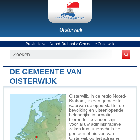
Oisterwijk
Provincie van Noord-Brabant
>
Gemeente Oisterwijk
DE GEMEENTE VAN
OISTERWIJK
Oisterwijk, in de regio Noord-
Brabant, is een gemeente
waarvan de oppervlakte, de
bevolking en uiteenlopende
belangrijke informatie
hieronder te vinden zijn.
Voor al uw administratieve
zaken kunt u terecht in het
gemeentehuis van van
Oisterwijk op het adres en