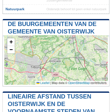
zustergemeente
Natuurpark
Oisterwijk behoort tot geen enkel natuurpark
DE BUURGEMEENTEN VAN DE
GEMEENTE VAN OISTERWIJK
+
−
Leaflet
|
Map data ©
OpenStreetMap
contributors
LINEAIRE AFSTAND TUSSEN
OISTERWIJK EN DE
VOORNAAMSTE STEDEN VAN