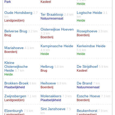
Park
Kasteel
Heide
Oude Hondsberg
Logtsche Heide
2.7
3.1
Ter Braakloop
2.8 km
km
km
Natuurreservaat
Landgoed(en)
Heide
Oisterwijkse Hoeven
Belverse Brug
Rosephoeve
3.2 km
3.9 km
3.3 km
Brug
Boerderij
Boerderij
Kampinasche Heide
Kerkeindse Heide
Mariahoeve
4.1 km
4.9 km
5.6 km
Boerderij
Heide
Heide
Kleine
Oisterwijksche
Helbrug
De Strijdhoef
5.8 km
5.9 km
Heide
5.7 km
Brug
Kasteel
Heide
Brokken-Broek
Heihoeve
De Brand
6 km
6.9 km
7 km
Plaatselijkheid
Boerderij
Natuurreservaat
Zwijnsbergen
Molenakkers
Essche Hoeve
7.1 km
7.3 km
7.3 km
Landgoed(en)
Plaatselijkheid
Boerderij
Sint Janshoeve
7.5
Elzenburgh
Beukenhorst
7.5 km
7.9 km
km
Landgoed(en)
Landgoed(en)