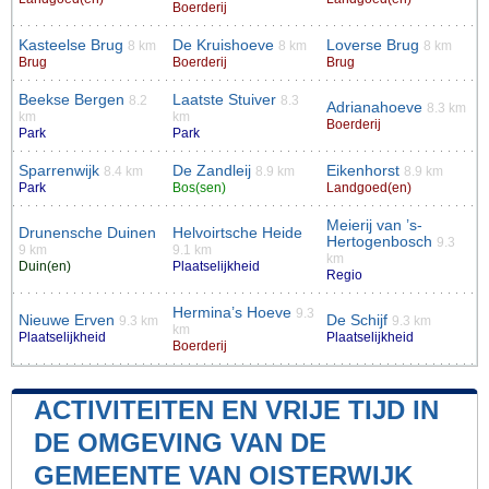
Boerderij
Kasteelse Brug
De Kruishoeve
Loverse Brug
8 km
8 km
8 km
Brug
Boerderij
Brug
Beekse Bergen
Laatste Stuiver
8.2
8.3
Adrianahoeve
8.3 km
km
km
Boerderij
Park
Park
Sparrenwijk
De Zandleij
Eikenhorst
8.4 km
8.9 km
8.9 km
Park
Bos(sen)
Landgoed(en)
Meierij van ’s-
Drunensche Duinen
Helvoirtsche Heide
Hertogenbosch
9.3
9 km
9.1 km
km
Duin(en)
Plaatselijkheid
Regio
Hermina’s Hoeve
9.3
Nieuwe Erven
De Schijf
9.3 km
9.3 km
km
Plaatselijkheid
Plaatselijkheid
Boerderij
ACTIVITEITEN EN VRIJE TIJD IN
DE OMGEVING VAN DE
GEMEENTE VAN OISTERWIJK