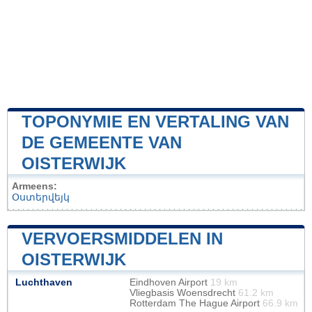
TOPONYMIE EN VERTALING VAN
DE GEMEENTE VAN
OISTERWIJK
Armeens:
Օստերվեյկ
VERVOERSMIDDELEN IN
OISTERWIJK
Luchthaven
Eindhoven Airport
19 km
Vliegbasis Woensdrecht
61.2 km
Rotterdam The Hague Airport
66.9 km