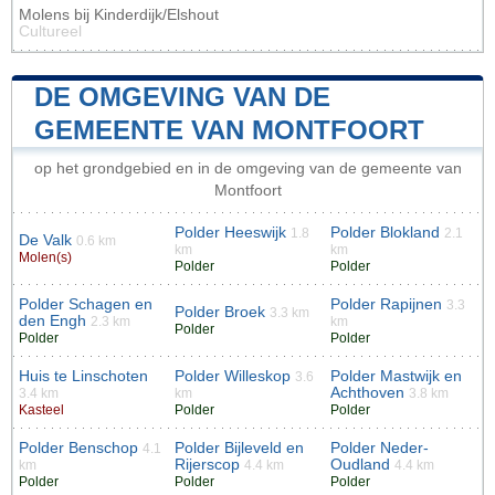
Molens bij Kinderdijk/Elshout
Cultureel
DE OMGEVING VAN DE
GEMEENTE VAN MONTFOORT
op het grondgebied en in de omgeving van de gemeente van
Montfoort
Polder Heeswijk
Polder Blokland
1.8
2.1
De Valk
0.6 km
km
km
Molen(s)
Polder
Polder
Polder Schagen en
Polder Rapijnen
3.3
Polder Broek
3.3 km
den Engh
2.3 km
km
Polder
Polder
Polder
Huis te Linschoten
Polder Willeskop
Polder Mastwijk en
3.6
Achthoven
3.4 km
km
3.8 km
Kasteel
Polder
Polder
Polder Benschop
Polder Bijleveld en
Polder Neder-
4.1
Rijerscop
Oudland
km
4.4 km
4.4 km
Polder
Polder
Polder