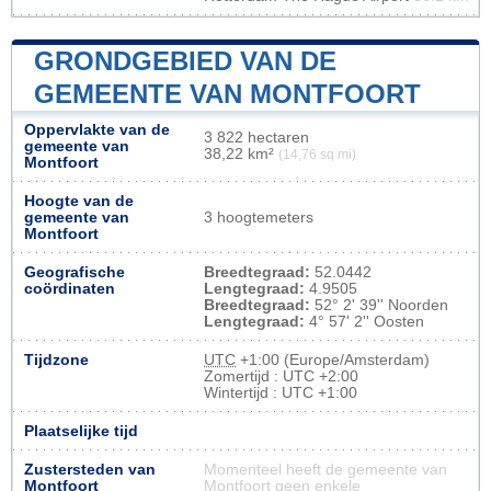
GRONDGEBIED VAN DE
GEMEENTE VAN MONTFOORT
Oppervlakte van de
3 822 hectaren
gemeente van
38,22 km²
(14,76 sq mi)
Montfoort
Hoogte van de
gemeente van
3 hoogtemeters
Montfoort
Geografische
Breedtegraad:
52.0442
coördinaten
Lengtegraad:
4.9505
Breedtegraad:
52° 2' 39'' Noorden
Lengtegraad:
4° 57' 2'' Oosten
Tijdzone
UTC
+1:00 (Europe/Amsterdam)
Zomertijd : UTC +2:00
Wintertijd : UTC +1:00
Plaatselijke tijd
Zustersteden van
Momenteel heeft de gemeente van
Montfoort
Montfoort geen enkele