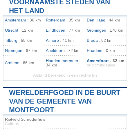
VOORNAAMSTE STEDEN VAN
HET LAND
Amsterdam
: 36 km
Rotterdam
: 35 km
Den Haag
: 44 km
Utrecht
: 12 km
Eindhoven
: 77 km
Groningen
: 170 km
Tilburg
: 55 km
Almere
: 41 km
Breda
: 52 km
Nijmegen
: 67 km
Apeldoorn
: 72 km
Haarlem
: 0 km
Haarlemmermeer
:
Amersfoort
: 32 km
Arnhem
: 66 km
34 km
de dichtstbijzijnde
Afstand berekend in een rechte lijn
WERELDERFGOED IN DE BUURT
VAN DE GEMEENTE VAN
MONTFOORT
Rietveld Schröderhuis
Cultureel