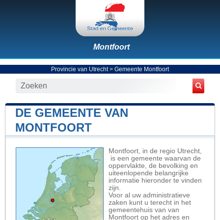
Montfoort
Provincie van Utrecht
>
Gemeente Montfoort
DE GEMEENTE VAN
MONTFOORT
Montfoort, in de regio Utrecht,
is een gemeente waarvan de
oppervlakte, de bevolking en
uiteenlopende belangrijke
informatie hieronder te vinden
zijn.
Voor al uw administratieve
zaken kunt u terecht in het
gemeentehuis van van
Montfoort op het adres en