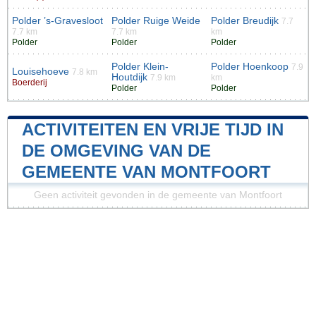
Polder ’s-Gravesloot
Polder Ruige Weide
Polder Breudijk
7.7
7.7 km
7.7 km
km
Polder
Polder
Polder
Polder Klein-
Polder Hoenkoop
7.9
Louisehoeve
7.8 km
Houtdijk
7.9 km
km
Boerderij
Polder
Polder
ACTIVITEITEN EN VRIJE TIJD IN
DE OMGEVING VAN DE
GEMEENTE VAN MONTFOORT
Geen activiteit gevonden in de gemeente van Montfoort