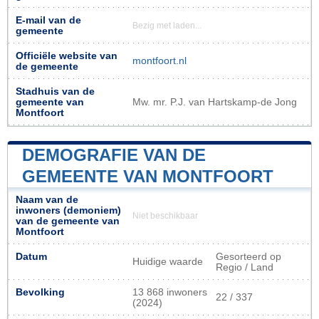
E-mail van de
Bezig met laden...
gemeente
Officiële website van
montfoort.nl
de gemeente
Stadhuis van de
gemeente van
Mw. mr. P.J. van Hartskamp-de Jong
Montfoort
DEMOGRAFIE VAN DE
GEMEENTE VAN MONTFOORT
Naam van de
inwoners (demoniem)
Niet beschikbaar
van de gemeente van
Montfoort
Datum
Gesorteerd op
Huidige waarde
Regio / Land
Bevolking
13 868 inwoners
22 / 337
(2024)