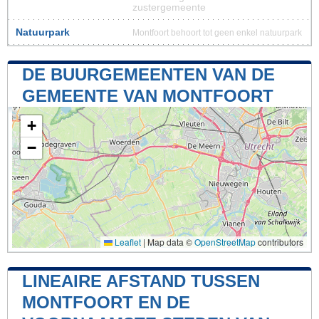
zustergemeente
Natuurpark
Montfoort behoort tot geen enkel natuurpark
DE BUURGEMEENTEN VAN DE
GEMEENTE VAN MONTFOORT
+
−
Leaflet
|
Map data ©
OpenStreetMap
contributors
LINEAIRE AFSTAND TUSSEN
MONTFOORT EN DE