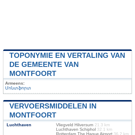
TOPONYMIE EN VERTALING VAN
DE GEMEENTE VAN
MONTFOORT
Armeens:
Մոնտֆորտ
VERVOERSMIDDELEN IN
MONTFOORT
Luchthaven
Vliegveld Hilversum
21.3 km
Luchthaven Schiphol
32.1 km
Rotterdam The Hague Airport
36.2 km