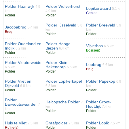
Polder Haanwijk
Polder Wulverhorst
4.9
Lopikerwaard
5.1 km
km
4.9 km
Gebied
Polder
Polder
Polder IJsselveld
Polder Breeveld
5.8
5.9
Jacobabrug
5.4 km
km
km
Brug
Polder
Polder
Polder Oudeland en
Polder Hooge
Vijverbos
6.5 km
Indijk
Biezen
6.2 km
6.4 km
Bos(sen)
Polder
Polder
Polder Vleuterweide
Polder Klein-
Loobrug
6.6 km
Hekendorp
6.6 km
6.6 km
Brug
Polder
Polder
Polder Vliet en
Polder Lopikerkapel
Polder Papekop
6.9
Dijkveld
6.8 km
6.8 km
km
Polder
Polder
Polder
Polder
Heicopsche Polder
Polder Groot-
7
Barwoutswaarder
7
Houtdijk
km
7.4 km
km
Polder
Polder
Polder
Huis te Vliet
Graafpolder
Polder Lopik
7.5 km
7.5 km
7.5 km
Ruïne(s)
Polder
Polder