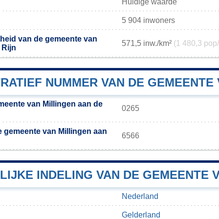
Huidige waarde
5 904 inwoners
theid van de gemeente van
571,5 inw./km²
(1 480,3 pop
 Rijn
RATIEF NUMMER VAN DE GEMEENTE V
eente van Millingen aan de
0265
 gemeente van Millingen aan
6566
IJKE INDELING VAN DE GEMEENTE V
Nederland
Gelderland