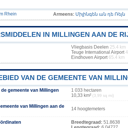
am Rhein
Armeens:
Միլինգեն ան դե Ռեյն
MIDDELEN IN MILLINGEN AAN DE RI
Vliegbasis Deelen
25.4 km
Teuge International Airport
4
Eindhoven Airport
65.4 km
BIED VAN DE GEMEENTE VAN MILLIN
 de gemeente van Millingen
1 033 hectaren
10,33 km²
(3,99 sq mi)
emeente van Millingen aan de
14 hoogtemeters
ördinaten
Breedtegraad:
51.8638
Lengtegraad:
6.04727