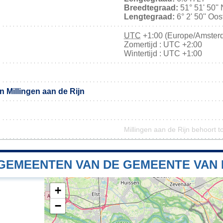
Breedtegraad:
51° 51' 50''
Lengtegraad:
6° 2' 50'' Oo
UTC
+1:00 (Europe/Amster
Zomertijd : UTC +2:00
Wintertijd : UTC +1:00
 Millingen aan de Rijn
Millingen aan de Rijn behoort t
GEMEENTEN VAN DE GEMEENTE VAN M
+
−