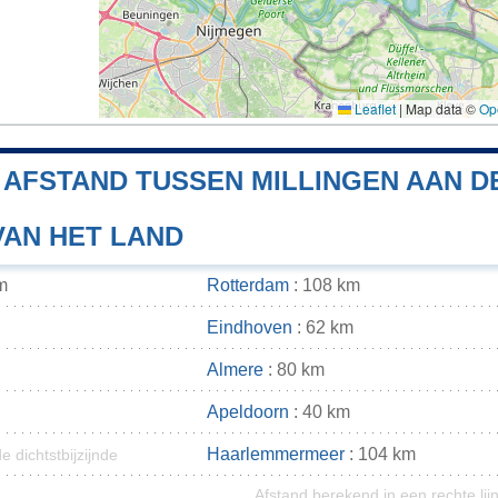
Leaflet
|
Map data ©
Op
E AFSTAND TUSSEN MILLINGEN AAN D
VAN HET LAND
m
Rotterdam
: 108 km
Eindhoven
: 62 km
Almere
: 80 km
Apeldoorn
: 40 km
Haarlemmermeer
: 104 km
e dichtstbijzijnde
Afstand berekend in een rechte lij