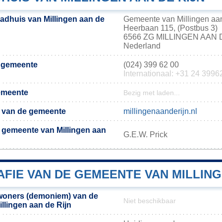
tadhuis van Millingen aan de
Gemeente van Millingen aan
Heerbaan 115, (Postbus 3)
6566 ZG MILLINGEN AAN 
Nederland
e gemeente
(024) 399 62 00
Internationaal: +31 24 3996
emeente
Bezig met laden...
te van de gemeente
millingenaanderijn.nl
 gemeente van Millingen aan
G.E.W. Prick
FIE VAN DE GEMEENTE VAN MILLING
woners (demoniem) van de
Niet beschikbaar
llingen aan de Rijn