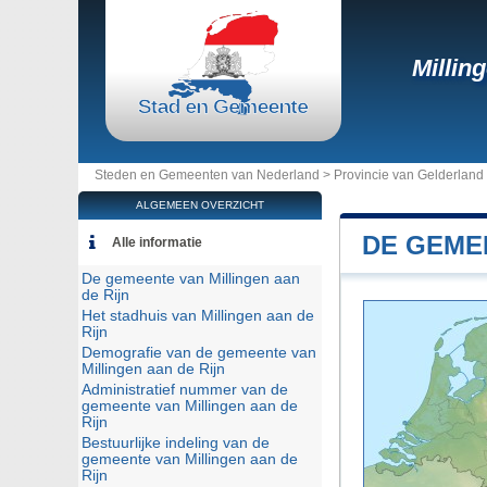
Millin
Steden en Gemeenten van Nederland >
Provincie van Gelderland
ALGEMEEN OVERZICHT
DE GEMEE
Alle informatie
De gemeente van Millingen aan
de Rijn
Het stadhuis van Millingen aan de
Rijn
Demografie van de gemeente van
Millingen aan de Rijn
Administratief nummer van de
gemeente van Millingen aan de
Rijn
Bestuurlijke indeling van de
gemeente van Millingen aan de
Rijn