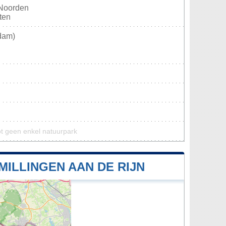
 Noorden
sten
dam)
ot geen enkel natuurpark
ILLINGEN AAN DE RIJN