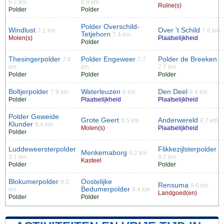
6.7 km
6.9 km
Ruïne(s)
Polder
Polder
Polder Overschild-
Windlust
Over ’t Schild
7.1 km
7.6 km
Tetjehorn
7.4 km
Molen(s)
Plaatselijkheid
Polder
Thesingerpolder
Polder Engeweer
Polder de Breeken
7.6
7.7
km
km
7.7 km
Polder
Polder
Polder
Boltjerpolder
Waterleuzen
Den Deel
7.9 km
8 km
8.4 km
Polder
Plaatselijkheid
Plaatselijkheid
Polder Geweide
Grote Geert
Anderwereld
8.5 km
8.7 km
Klunder
8.4 km
Molen(s)
Plaatselijkheid
Polder
Luddeweersterpolder
Flikkezijlsterpolder
Menkemaborg
9.2 km
9.1 km
9.2 km
Kasteel
Polder
Polder
Blokumerpolder
Oostelijke
9.3
Rensuma
9.6 km
Bedumerpolder
km
9.4 km
Landgoed(en)
Polder
Polder