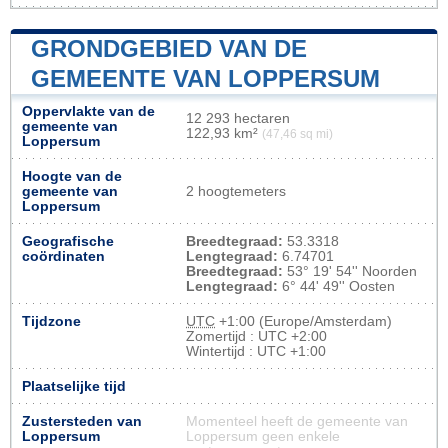
GRONDGEBIED VAN DE
GEMEENTE VAN LOPPERSUM
Oppervlakte van de
12 293 hectaren
gemeente van
122,93 km²
(47,46 sq mi)
Loppersum
Hoogte van de
gemeente van
2 hoogtemeters
Loppersum
Geografische
Breedtegraad:
53.3318
coördinaten
Lengtegraad:
6.74701
Breedtegraad:
53° 19' 54'' Noorden
Lengtegraad:
6° 44' 49'' Oosten
Tijdzone
UTC
+1:00 (Europe/Amsterdam)
Zomertijd : UTC +2:00
Wintertijd : UTC +1:00
Plaatselijke tijd
Zustersteden van
Momenteel heeft de gemeente van
Loppersum
Loppersum geen enkele