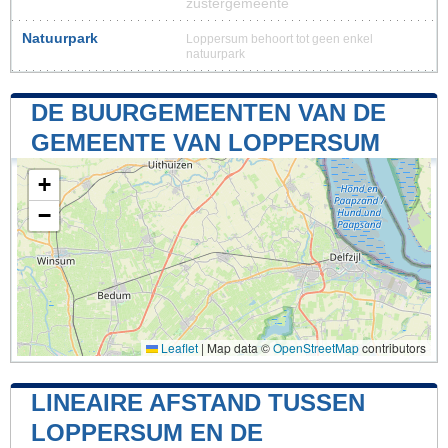
zustergemeente
Natuurpark
Loppersum behoort tot geen enkel
natuurpark
DE BUURGEMEENTEN VAN DE
GEMEENTE VAN LOPPERSUM
+
−
Leaflet
|
Map data ©
OpenStreetMap
contributors
LINEAIRE AFSTAND TUSSEN
LOPPERSUM EN DE