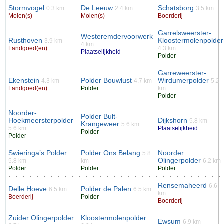
Stormvogel
De Leeuw
Schatsborg
0.3 km
2.4 km
3.5 km
Molen(s)
Molen(s)
Boerderij
Garrelsweerster-
Westeremdervoorwerk
Rusthoven
Kloostermolenpolder
3.9 km
4 km
Landgoed(en)
4.3 km
Plaatselijkheid
Polder
Garreweerster-
Ekenstein
Polder Bouwlust
Wirdumerpolder
4.3 km
4.7 km
5.2
Landgoed(en)
Polder
km
Polder
Noorder-
Polder Bult-
Hoekmeersterpolder
Dijkshorn
5.8 km
Krangeweer
5.6 km
5.6 km
Plaatselijkheid
Polder
Polder
Swieringa’s Polder
Polder Ons Belang
Noorder
5.8
Olingerpolder
5.8 km
km
6.2 km
Polder
Polder
Polder
Rensemaheerd
6.6
Delle Hoeve
Polder de Palen
6.5 km
6.5 km
km
Boerderij
Polder
Boerderij
Zuider Olingerpolder
Kloostermolenpolder
Ewsum
6.9 km