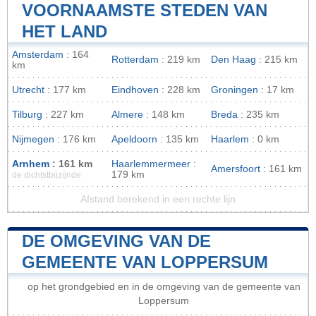
VOORNAAMSTE STEDEN VAN
HET LAND
Amsterdam
: 164
Rotterdam
: 219 km
Den Haag
: 215 km
km
Utrecht
: 177 km
Eindhoven
: 228 km
Groningen
: 17 km
Tilburg
: 227 km
Almere
: 148 km
Breda
: 235 km
Nijmegen
: 176 km
Apeldoorn
: 135 km
Haarlem
: 0 km
Arnhem
: 161 km
Haarlemmermeer
:
Amersfoort
: 161 km
179 km
de dichtstbijzijnde
Afstand berekend in een rechte lijn
DE OMGEVING VAN DE
GEMEENTE VAN LOPPERSUM
op het grondgebied en in de omgeving van de gemeente van
Loppersum