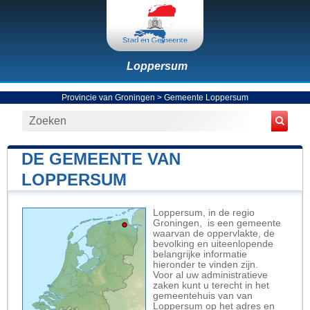
Loppersum
Provincie van Groningen
>
Gemeente Loppersum
DE GEMEENTE VAN
LOPPERSUM
Loppersum, in de regio
Groningen, is een gemeente
waarvan de oppervlakte, de
bevolking en uiteenlopende
belangrijke informatie
hieronder te vinden zijn.
Voor al uw administratieve
zaken kunt u terecht in het
gemeentehuis van van
Loppersum op het adres en