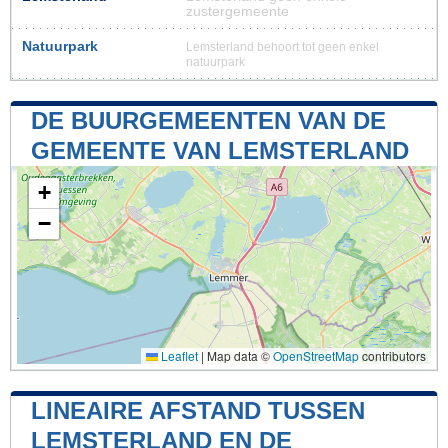
zustergemeente
Natuurpark
Lemsterland behoort tot geen enkel
natuurpark
DE BUURGEMEENTEN VAN DE
GEMEENTE VAN LEMSTERLAND
+
−
Leaflet
|
Map data ©
OpenStreetMap
contributors
LINEAIRE AFSTAND TUSSEN
LEMSTERLAND EN DE