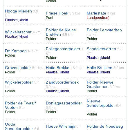
Polder
Hooge Mieden
3.9
Friese Hoek
Marlestate
3.9 km
4 km
km
Punt
Landgoed(en)
Plaatselijkheid
Polder de Kleine
Polder Lemsterhop
Wijckelerschar
4 km
Brekken
4.6 km
4.7 km
Plaatselijkheid
Polder
Polder
Follegaasterpolder
Sondelerwarren
5
5.1
De Kampen
4.9 km
km
km
Polder
Polder
Plaatselijkheid
Graverijpolder
Hoite Brekken
Holle Brekken
5.1 km
5.1 km
5.3 km
Polder
Plaatselijkheid
Plaatselijkheid
Wijckelerpolder
Zandvoorderhoek
Polder Nieuwe
5.7
Grasfennen
km
5.9 km
5.9 km
Polder
Plaatselijkheid
Polder
Nieuwe
Polder de Twaalf
Doniagaasterpolder
Sondelerpolder
6.4
Voeten
6 km
6.2 km
km
Polder
Polder
Polder
Oude
Hoeve Willemijn
Polder de Noedweg
6.7
Sondelerpolder
6.6