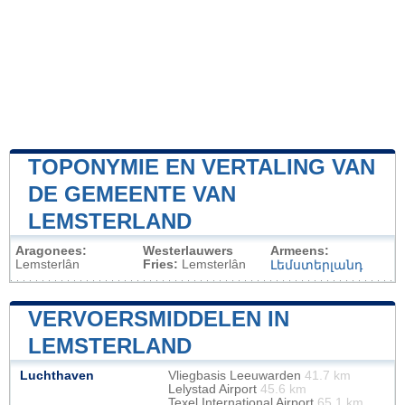
TOPONYMIE EN VERTALING VAN
DE GEMEENTE VAN
LEMSTERLAND
Aragonees:
Westerlauwers
Armeens:
Lemsterlân
Fries:
Lemsterlân
Լեմստերլանդ
VERVOERSMIDDELEN IN
LEMSTERLAND
Luchthaven
Vliegbasis Leeuwarden
41.7 km
Lelystad Airport
45.6 km
Texel International Airport
65.1 km