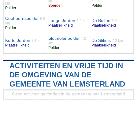
km
6.8 km
km
Boerderij
Polder
Polder
Coehoornspolder
6.8
Lange Jerden
De Bolten
6.9 km
6.9 km
km
Plaatselijkheid
Plaatselijkheid
Polder
Slotmolenpolder
7.2
Korte Jerden
De Stikels
7.1 km
7.2 km
km
Plaatselijkheid
Plaatselijkheid
Polder
ACTIVITEITEN EN VRIJE TIJD IN
DE OMGEVING VAN DE
GEMEENTE VAN LEMSTERLAND
Geen activiteit gevonden in de gemeente van Lemsterland