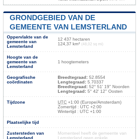
GRONDGEBIED VAN DE
GEMEENTE VAN LEMSTERLAND
Oppervlakte van de
12 437 hectaren
gemeente van
124,37 km²
(48,02 sq mi)
Lemsterland
Hoogte van de
gemeente van
1 hoogtemeters
Lemsterland
Geografische
Breedtegraad:
52.8554
coördinaten
Lengtegraad:
5.70337
Breedtegraad:
52° 51' 19'' Noorden
Lengtegraad:
5° 42' 12'' Oosten
Tijdzone
UTC
+1:00 (Europe/Amsterdam)
Zomertijd : UTC +2:00
Wintertijd : UTC +1:00
Plaatselijke tijd
Zustersteden van
Momenteel heeft de gemeente van
Lemsterland
Lemsterland geen enkele