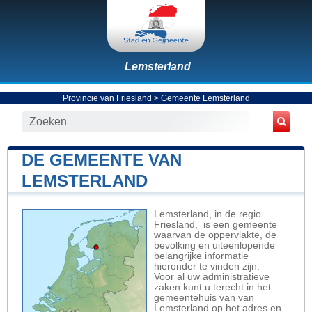
Lemsterland
Provincie van Friesland
>
Gemeente Lemsterland
DE GEMEENTE VAN
LEMSTERLAND
Lemsterland, in de regio
Friesland, is een gemeente
waarvan de oppervlakte, de
bevolking en uiteenlopende
belangrijke informatie
hieronder te vinden zijn.
Voor al uw administratieve
zaken kunt u terecht in het
gemeentehuis van van
Lemsterland op het adres en