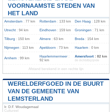
VOORNAAMSTE STEDEN VAN
HET LAND
Amsterdam
: 77 km
Rotterdam
: 133 km
Den Haag
: 128 km
Utrecht
: 94 km
Eindhoven
: 159 km
Groningen
: 71 km
Tilburg
: 150 km
Almere
: 63 km
Breda
: 154 km
Nijmegen
: 113 km
Apeldoorn
: 73 km
Haarlem
: 0 km
Haarlemmermeer
:
Amersfoort
: 82 km
Arnhem
: 99 km
92 km
de dichtstbijzijnde
Afstand berekend in een rechte lijn
WERELDERFGOED IN DE BUURT
VAN DE GEMEENTE VAN
LEMSTERLAND
Ir. D.F. Woudagemaal
Cultureel