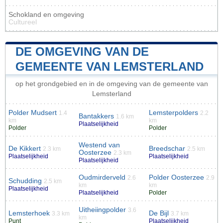
Schokland en omgeving
Cultureel
DE OMGEVING VAN DE
GEMEENTE VAN LEMSTERLAND
op het grondgebied en in de omgeving van de gemeente van
Lemsterland
Polder Mudsert
Lemsterpolders
1.4
2.2
Bantakkers
1.6 km
km
km
Plaatselijkheid
Polder
Polder
Westend van
De Kikkert
Breedschar
2.3 km
2.5 km
Oosterzee
2.3 km
Plaatselijkheid
Plaatselijkheid
Plaatselijkheid
Oudmirderveld
Polder Oosterzee
2.6
2.9
Schudding
2.5 km
km
km
Plaatselijkheid
Plaatselijkheid
Polder
Uitheiingpolder
3.6
Lemsterhoek
De Bijl
3.3 km
3.7 km
km
Punt
Plaatselijkheid