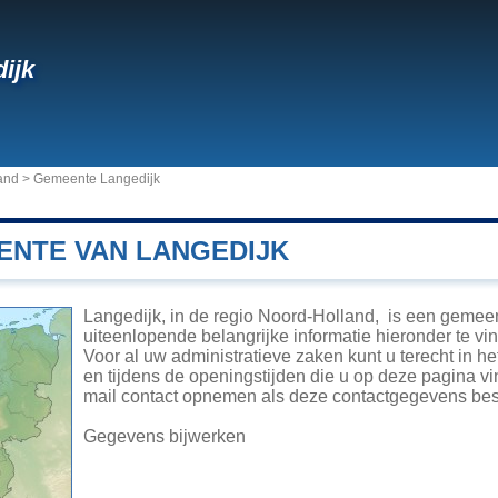
ijk
and
>
Gemeente Langedijk
ENTE VAN LANGEDIJK
Langedijk, in de regio Noord-Holland, is een gemee
uiteenlopende belangrijke informatie hieronder te vin
Voor al uw administratieve zaken kunt u terecht in 
en tijdens de openingstijden die u op deze pagina vi
mail contact opnemen als deze contactgegevens besc
Gegevens bijwerken