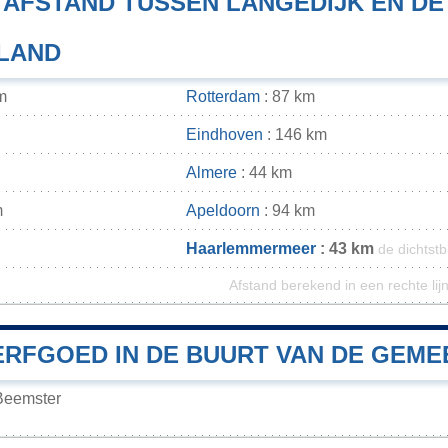
E AFSTAND TUSSEN LANGEDIJK EN D
 LAND
m
Rotterdam
: 87 km
Eindhoven
: 146 km
Almere
: 44 km
m
Apeldoorn
: 94 km
Haarlemmermeer
: 43 km
de dichtstb
Afstand berekend in een rechte lij
RFGOED IN DE BUURT VAN DE GEME
Beemster