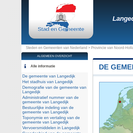
Langed
Steden en Gemeenten van Nederland >
Provincie van Noord-Holl
ALGEMEEN OVERZICHT
DE GEME
Alle informatie
De gemeente van Langedijk
Het stadhuis van Langedijk
Demografie van de gemeente van
Langedijk
Administratief nummer van de
gemeente van Langedijk
Bestuurlijke indeling van de
gemeente van Langedijk
Toponymie en vertaling van de
gemeente van Langedijk
Vervoersmiddelen in Langedijk