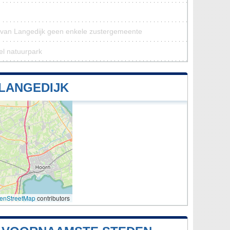
van Langedijk geen enkele zustergemeente
el natuurpark
LANGEDIJK
enStreetMap
contributors