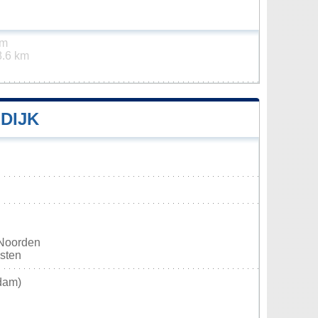
km
8.6 km
DIJK
 Noorden
osten
dam)