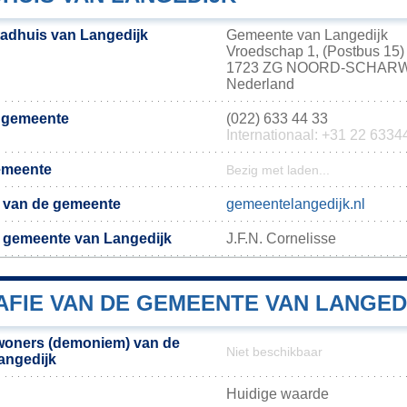
tadhuis van Langedijk
Gemeente van Langedijk
Vroedschap 1, (Postbus 15)
1723 ZG NOORD-SCHAR
Nederland
e gemeente
(022) 633 44 33
Internationaal: +31 22 6334
emeente
Bezig met laden...
te van de gemeente
gemeentelangedijk.nl
 gemeente van Langedijk
J.F.N. Cornelisse
FIE VAN DE GEMEENTE VAN LANGED
woners (demoniem) van de
Niet beschikbaar
angedijk
Huidige waarde