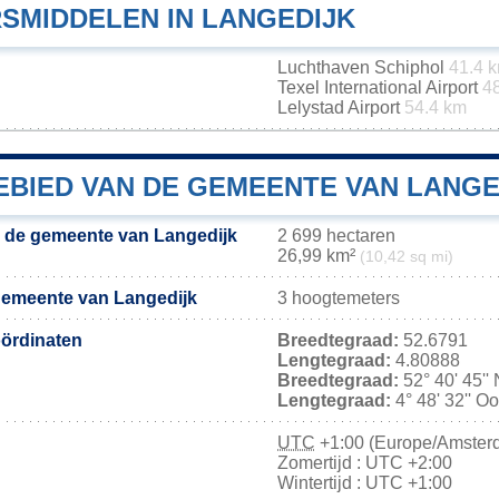
SMIDDELEN IN LANGEDIJK
Luchthaven Schiphol
41.4 
Texel International Airport
4
Lelystad Airport
54.4 km
BIED VAN DE GEMEENTE VAN LANGE
 de gemeente van Langedijk
2 699 hectaren
26,99 km²
(10,42 sq mi)
gemeente van Langedijk
3 hoogtemeters
ördinaten
Breedtegraad:
52.6791
Lengtegraad:
4.80888
Breedtegraad:
52° 40' 45''
Lengtegraad:
4° 48' 32'' O
UTC
+1:00 (Europe/Amster
Zomertijd : UTC +2:00
Wintertijd : UTC +1:00