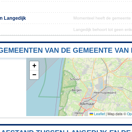
n Langedijk
Momenteel heeft de gemeente 
Langedijk behoort tot geen enk
GEMEENTEN VAN DE GEMEENTE VAN 
+
−
Leaflet
|
Map data ©
Op