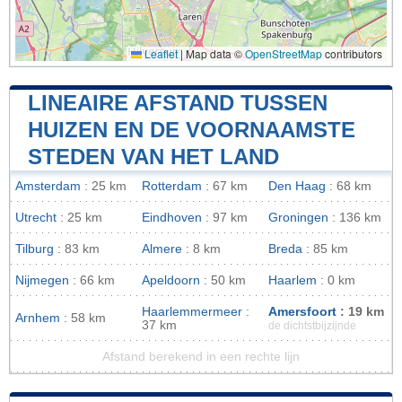
Leaflet
|
Map data ©
OpenStreetMap
contributors
LINEAIRE AFSTAND TUSSEN
HUIZEN EN DE VOORNAAMSTE
STEDEN VAN HET LAND
Amsterdam
: 25 km
Rotterdam
: 67 km
Den Haag
: 68 km
Utrecht
: 25 km
Eindhoven
: 97 km
Groningen
: 136 km
Tilburg
: 83 km
Almere
: 8 km
Breda
: 85 km
Nijmegen
: 66 km
Apeldoorn
: 50 km
Haarlem
: 0 km
Haarlemmermeer
:
Amersfoort
: 19 km
Arnhem
: 58 km
37 km
de dichtstbijzijnde
Afstand berekend in een rechte lijn