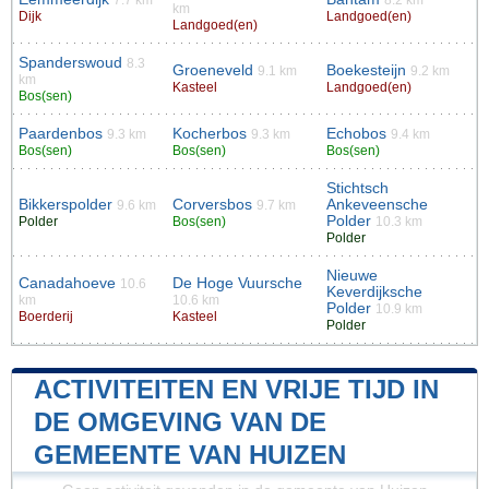
7.7 km
8.2 km
km
Dijk
Landgoed(en)
Landgoed(en)
Spanderswoud
8.3
Groeneveld
Boekesteijn
9.1 km
9.2 km
km
Kasteel
Landgoed(en)
Bos(sen)
Paardenbos
Kocherbos
Echobos
9.3 km
9.3 km
9.4 km
Bos(sen)
Bos(sen)
Bos(sen)
Stichtsch
Bikkerspolder
Corversbos
Ankeveensche
9.6 km
9.7 km
Polder
Polder
Bos(sen)
10.3 km
Polder
Nieuwe
Canadahoeve
De Hoge Vuursche
10.6
Keverdijksche
km
10.6 km
Polder
10.9 km
Boerderij
Kasteel
Polder
ACTIVITEITEN EN VRIJE TIJD IN
DE OMGEVING VAN DE
GEMEENTE VAN HUIZEN