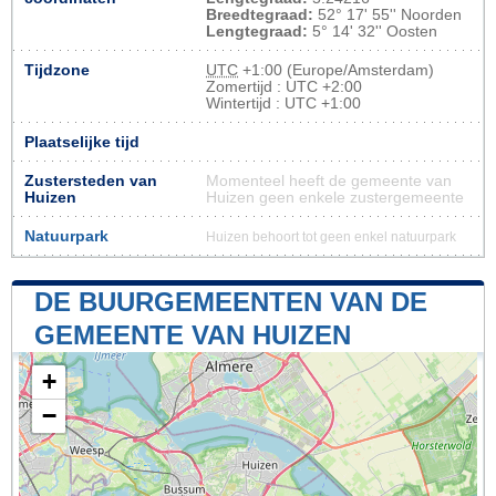
Breedtegraad:
52° 17' 55'' Noorden
Lengtegraad:
5° 14' 32'' Oosten
Tijdzone
UTC
+1:00 (Europe/Amsterdam)
Zomertijd : UTC +2:00
Wintertijd : UTC +1:00
Plaatselijke tijd
Zustersteden van
Momenteel heeft de gemeente van
Huizen
Huizen geen enkele zustergemeente
Natuurpark
Huizen behoort tot geen enkel natuurpark
DE BUURGEMEENTEN VAN DE
GEMEENTE VAN HUIZEN
+
−