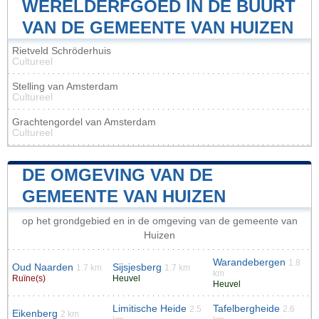
WERELDERFGOED IN DE BUURT
VAN DE GEMEENTE VAN HUIZEN
Rietveld Schröderhuis
Cultureel
Stelling van Amsterdam
Cultureel
Grachtengordel van Amsterdam
Cultureel
DE OMGEVING VAN DE
GEMEENTE VAN HUIZEN
op het grondgebied en in de omgeving van de gemeente van
Huizen
Warandebergen
1.8
Oud Naarden
Sijsjesberg
1.7 km
1.7 km
km
Ruïne(s)
Heuvel
Heuvel
Limitische Heide
Tafelbergheide
2.5
2.6
Eikenberg
2 km