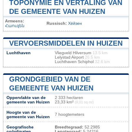
TOPONYMIE EN VERTALING VAN
DE GEMEENTE VAN HUIZEN
Armeens:
Russisch:
Хёйзен
Հաուզեն
VERVOERSMIDDELEN IN HUIZEN
Luchthaven
Vliegveld Hilversum
13.5 km
Lelystad Airport
26.5 km
Luchthaven Schiphol
32.6 km
GRONDGEBIED VAN DE
GEMEENTE VAN HUIZEN
Oppervlakte van de
2 333 hectaren
gemeente van Huizen
23,33 km²
(9,01 sq mi)
Hoogte van de
7 hoogtemeters
gemeente van Huizen
Geografische
Breedtegraad:
52.2985
coördinaten
Lengtegraad:
5.24216