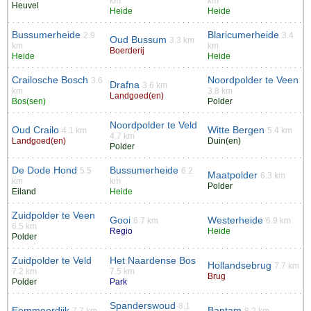
km
km
Heuvel
Heide
Heide
Bussumerheide
Blaricumerheide
2.9
3.4
Oud Bussum
3.3 km
km
km
Boerderij
Heide
Heide
Crailosche Bosch
Noordpolder te Veen
3.6
Drafna
3.6 km
km
3.8 km
Landgoed(en)
Bos(sen)
Polder
Noordpolder te Veld
Oud Crailo
Witte Bergen
4.1 km
5.4 km
4.7 km
Landgoed(en)
Duin(en)
Polder
De Dode Hond
Bussumerheide
5.5
6.2
Maatpolder
6.3 km
km
km
Polder
Eiland
Heide
Zuidpolder te Veen
Gooi
Westerheide
6.7 km
6.9 km
6.5 km
Regio
Heide
Polder
Zuidpolder te Veld
Het Naardense Bos
Hollandsebrug
7.7 km
7.2 km
7.5 km
Brug
Polder
Park
Spanderswoud
8.1
Eemmeerdijk
Bantam