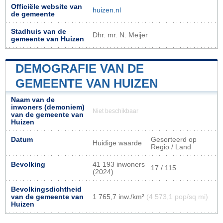
Officiële website van
huizen.nl
de gemeente
Stadhuis van de
Dhr. mr. N. Meijer
gemeente van Huizen
DEMOGRAFIE VAN DE
GEMEENTE VAN HUIZEN
Naam van de
inwoners (demoniem)
Niet beschikbaar
van de gemeente van
Huizen
Datum
Gesorteerd op
Huidige waarde
Regio / Land
Bevolking
41 193 inwoners
17 / 115
(2024)
Bevolkingsdichtheid
van de gemeente van
1 765,7 inw./km²
(4 573,1 pop/sq mi)
Huizen