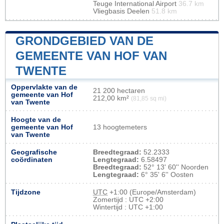
Teuge International Airport
36.7 km
Vliegbasis Deelen
51.8 km
GRONDGEBIED VAN DE
GEMEENTE VAN HOF VAN
TWENTE
Oppervlakte van de
21 200 hectaren
gemeente van Hof
212,00 km²
(81,85 sq mi)
van Twente
Hoogte van de
gemeente van Hof
13 hoogtemeters
van Twente
Geografische
Breedtegraad:
52.2333
coördinaten
Lengtegraad:
6.58497
Breedtegraad:
52° 13' 60'' Noorden
Lengtegraad:
6° 35' 6'' Oosten
Tijdzone
UTC
+1:00 (Europe/Amsterdam)
Zomertijd : UTC +2:00
Wintertijd : UTC +1:00