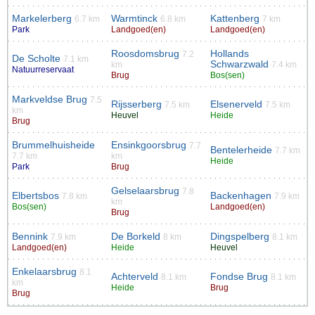
Markelerberg
Warmtinck
Kattenberg
6.7 km
6.8 km
7 km
Park
Landgoed(en)
Landgoed(en)
Roosdomsbrug
Hollands
7.2
De Scholte
7.1 km
Schwarzwald
km
7.4 km
Natuurreservaat
Brug
Bos(sen)
Markveldse Brug
7.5
Rijsserberg
Elsenerveld
7.5 km
7.5 km
km
Heuvel
Heide
Brug
Brummelhuisheide
Ensinkgoorsbrug
7.7
Bentelerheide
7.7 km
7.7 km
km
Heide
Park
Brug
Gelselaarsbrug
7.8
Elbertsbos
Backenhagen
7.8 km
7.9 km
km
Bos(sen)
Landgoed(en)
Brug
Bennink
De Borkeld
Dingspelberg
7.9 km
8 km
8.1 km
Landgoed(en)
Heide
Heuvel
Enkelaarsbrug
8.1
Achterveld
Fondse Brug
8.1 km
8.1 km
km
Heide
Brug
Brug