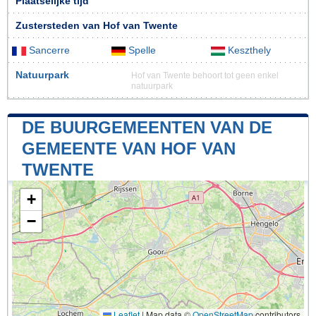
Plaatselijke tijd
Zustersteden van Hof van Twente
Sancerre
Spelle
Keszthely
Natuurpark
Hof van Twente behoort tot geen enkel
natuurpark
DE BUURGEMEENTEN VAN DE
GEMEENTE VAN HOF VAN
TWENTE
+
−
Leaflet
|
Map data ©
OpenStreetMap
contributors