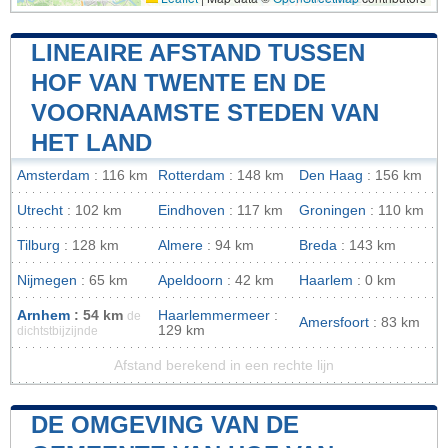
LINEAIRE AFSTAND TUSSEN
HOF VAN TWENTE EN DE
VOORNAAMSTE STEDEN VAN
HET LAND
Amsterdam
: 116 km
Rotterdam
: 148 km
Den Haag
: 156 km
Utrecht
: 102 km
Eindhoven
: 117 km
Groningen
: 110 km
Tilburg
: 128 km
Almere
: 94 km
Breda
: 143 km
Nijmegen
: 65 km
Apeldoorn
: 42 km
Haarlem
: 0 km
Arnhem
: 54 km
Haarlemmermeer
:
de
Amersfoort
: 83 km
129 km
dichtstbijzijnde
Afstand berekend in een rechte lijn
DE OMGEVING VAN DE