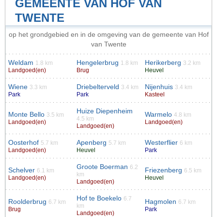
GEMEENTE VAN HOF VAN
TWENTE
op het grondgebied en in de omgeving van de gemeente van Hof
van Twente
Weldam
Hengelerbrug
Herikerberg
1.8 km
1.8 km
3.2 km
Landgoed(en)
Brug
Heuvel
Wiene
Driebelterveld
Nijenhuis
3.3 km
3.4 km
3.4 km
Park
Park
Kasteel
Huize Diepenheim
Monte Bello
Warmelo
3.5 km
4.8 km
4.5 km
Landgoed(en)
Landgoed(en)
Landgoed(en)
Oosterhof
Apenberg
Westerflier
5.7 km
5.7 km
6 km
Landgoed(en)
Heuvel
Park
Groote Boerman
6.2
Schelver
Friezenberg
6.1 km
6.5 km
km
Landgoed(en)
Heuvel
Landgoed(en)
Hof te Boekelo
6.7
Roolderbrug
Hagmolen
6.7 km
6.7 km
km
Brug
Park
Landgoed(en)