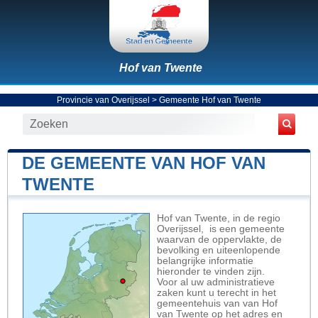
Hof van Twente
Provincie van Overijssel
>
Gemeente Hof van Twente
DE GEMEENTE VAN HOF VAN
TWENTE
Hof van Twente, in de regio
Overijssel, is een gemeente
waarvan de oppervlakte, de
bevolking en uiteenlopende
belangrijke informatie
hieronder te vinden zijn.
Voor al uw administratieve
zaken kunt u terecht in het
gemeentehuis van van Hof
van Twente op het adres en