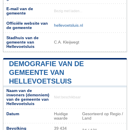
E-mail van de
Bezig met laden...
gemeente
Officiële website van
hellevoetsluis.nl
de gemeente
Stadhuis van de
gemeente van
C.A. Kleijwegt
Hellevoetsluis
DEMOGRAFIE VAN DE
GEMEENTE VAN
HELLEVOETSLUIS
Naam van de
inwoners (demoniem)
Niet beschikbaar
van de gemeente van
Hellevoetsluis
Datum
Huidige
Gesorteerd op Regio /
waarde
Land
Bevolking
39 434