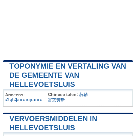
TOPONYMIE EN VERTALING VAN
DE GEMEENTE VAN
HELLEVOETSLUIS
Chinese talen:
赫勒
Armeens:
Հելեֆուտսլաուս
富茨劳斯
VERVOERSMIDDELEN IN
HELLEVOETSLUIS