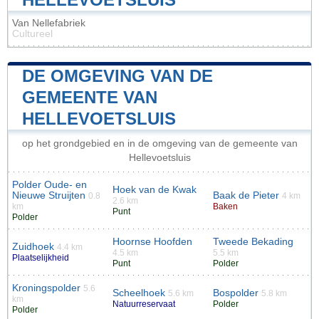
Van Nellefabriek
Cultureel
DE OMGEVING VAN DE
GEMEENTE VAN
HELLEVOETSLUIS
op het grondgebied en in de omgeving van de gemeente van
Hellevoetsluis
Polder Oude- en
Hoek van de Kwak
Nieuwe Struijten
Baak de Pieter
0.8
4 km
2.6 km
km
Baken
Punt
Polder
Hoornse Hoofden
Tweede Bekading
Zuidhoek
4.4 km
4.5 km
5.5 km
Plaatselijkheid
Punt
Polder
Kroningspolder
5.6
Scheelhoek
Bospolder
5.6 km
5.8 km
km
Natuurreservaat
Polder
Polder