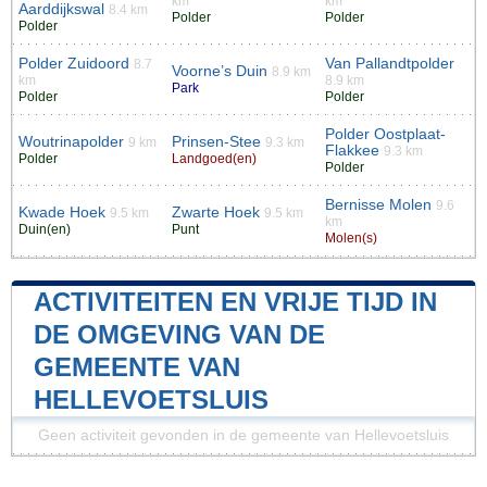
km
km
Aarddijkswal
8.4 km
Polder
Polder
Polder
Polder Zuidoord
Van Pallandtpolder
8.7
Voorne’s Duin
8.9 km
km
8.9 km
Park
Polder
Polder
Polder Oostplaat-
Woutrinapolder
Prinsen-Stee
9 km
9.3 km
Flakkee
9.3 km
Polder
Landgoed(en)
Polder
Bernisse Molen
9.6
Kwade Hoek
Zwarte Hoek
9.5 km
9.5 km
km
Duin(en)
Punt
Molen(s)
ACTIVITEITEN EN VRIJE TIJD IN
DE OMGEVING VAN DE
GEMEENTE VAN
HELLEVOETSLUIS
Geen activiteit gevonden in de gemeente van Hellevoetsluis