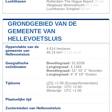
Luchthaven
Rotterdam The Hague Airport
25 km
Vliegbasis Woensdrecht
45.1 km
Luchthaven Schiphol
68 km
GRONDGEBIED VAN DE
GEMEENTE VAN
HELLEVOETSLUIS
Oppervlakte van de
4 614 hectaren
gemeente van
46,14 km²
(17,81 sq mi)
Hellevoetsluis
Geografische
Breedtegraad:
51.8338
coördinaten
Lengtegraad:
4.1384
Breedtegraad:
51° 50' 2'' Noorden
Lengtegraad:
4° 8' 18'' Oosten
Tijdzone
UTC
+1:00 (Europe/Amsterdam)
Zomertijd : UTC +2:00
Wintertijd : UTC +1:00
Plaatselijke tijd
Zustersteden van Hellevoetsluis