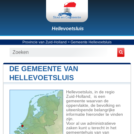
Hellevoetsluis
Provincie van Zuid-Holland
>
Gemeente Hellevoetsluis
DE GEMEENTE VAN
HELLEVOETSLUIS
Hellevoetsluis, in de regio
Zuid-Holland, is een
gemeente waarvan de
oppervlakte, de bevolking en
uiteenlopende belangrijke
informatie hieronder te vinden
zijn.
Voor al uw administratieve
zaken kunt u terecht in het
gemeentehuis van van