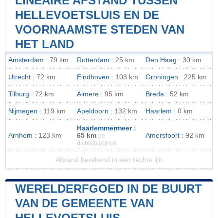
LINEAIRE AFSTAND TUSSEN
HELLEVOETSLUIS EN DE
VOORNAAMSTE STEDEN VAN
HET LAND
Amsterdam
: 79 km
Rotterdam
: 25 km
Den Haag
: 30 km
Utrecht
: 72 km
Eindhoven
: 103 km
Groningen
: 225 km
Tilburg
: 72 km
Almere
: 95 km
Breda
: 52 km
Nijmegen
: 119 km
Apeldoorn
: 132 km
Haarlem
: 0 km
Haarlemmermeer
:
Arnhem
: 123 km
65 km
Amersfoort
: 92 km
de
dichtstbijzijnde
Afstand berekend in een rechte lijn
WERELDERFGOED IN DE BUURT
VAN DE GEMEENTE VAN
HELLEVOETSLUIS