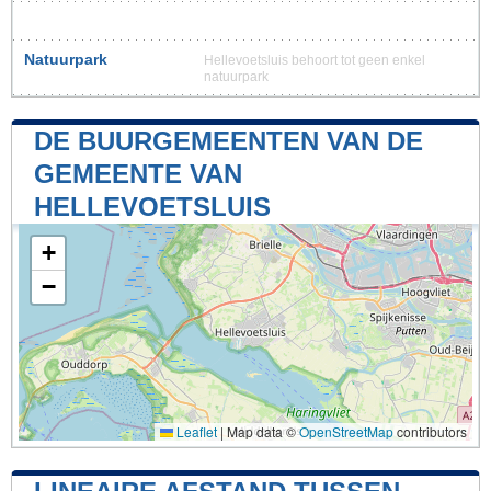
Natuurpark
Hellevoetsluis behoort tot geen enkel
natuurpark
DE BUURGEMEENTEN VAN DE
GEMEENTE VAN
HELLEVOETSLUIS
+
−
Leaflet
|
Map data ©
OpenStreetMap
contributors