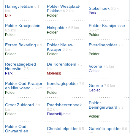
Haringvlietdam
Polder Westplaat-
6.1
Stekelhoek
6.5 km
Flakkee
km
6.2 km
Park
Dijk
Polder
Polder Kraaijestein
Polder Kraaijenisse
Halspolder
6.5 km
6.5 km
6.6 km
Polder
Polder
Polder
Eerste Bekading
Polder Nieuw-
Everdinapolder
6.9
7.2
Kraaijer
km
6.9 km
km
Polder
Polder
Polder
Recreatiegebied
De Korenbloem
7.5
Voorne
7.5 km
Heenvliet
7.5 km
km
Gebied
Park
Molen(s)
Polder Oud-Kraaijer
Eendragtspolder
7.6
Goeree
7.9 km
en Nieuwland
7.6 km
km
Gebied
Polder
Polder
Polder
Groot Zuidoord
Raadsheerenhoek
7.9
Beningerwaard
8.3
km
8.2 km
km
Polder
Plaatselijkheid
Polder
Polder Oud-
Christoffelpolder
Gabriëllinapolder
8.5
8.6
Onwaard en