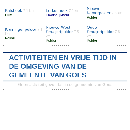
Nieuwe-
Katshoek
Lerkenhoek
7.1 km
7.1 km
Kamerpolder
7.3 km
Punt
Plaatselijkheid
Polder
Nieuwe-West-
Oude-
Kruiningenpolder
7.4
Kraaijertpolder
Kraaijertpolder
7.5
7.6
km
km
km
Polder
Polder
Polder
ACTIVITEITEN EN VRIJE TIJD IN
DE OMGEVING VAN DE
GEMEENTE VAN GOES
Geen activiteit gevonden in de gemeente van Goes