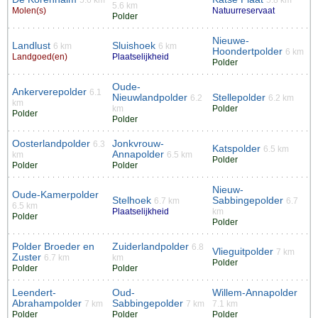
5.6 km
Molen(s)
Natuurreservaat
Polder
Nieuwe-
Landlust
Sluishoek
6 km
6 km
Hoondertpolder
6 km
Landgoed(en)
Plaatselijkheid
Polder
Oude-
Ankerverepolder
6.1
Nieuwlandpolder
Stellepolder
6.2
6.2 km
km
km
Polder
Polder
Polder
Oosterlandpolder
Jonkvrouw-
6.3
Katspolder
6.5 km
Annapolder
km
6.5 km
Polder
Polder
Polder
Nieuw-
Oude-Kamerpolder
Stelhoek
Sabbingepolder
6.7 km
6.7
6.5 km
Plaatselijkheid
km
Polder
Polder
Polder Broeder en
Zuiderlandpolder
6.8
Vlieguitpolder
7 km
Zuster
6.7 km
km
Polder
Polder
Polder
Leendert-
Oud-
Willem-Annapolder
Abrahampolder
Sabbingepolder
7 km
7 km
7.1 km
Polder
Polder
Polder