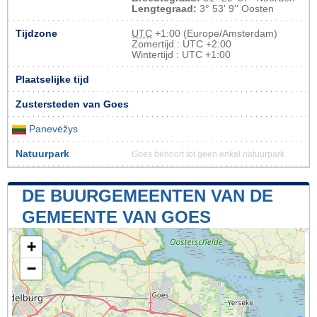
Lengtegraad:
3° 53' 9'' Oosten
Tijdzone
UTC
+1:00 (Europe/Amsterdam)
Zomertijd : UTC +2:00
Wintertijd : UTC +1:00
Plaatselijke tijd
Zustersteden van Goes
Panevėžys
Natuurpark
Goes behoort tot geen enkel natuurpark
DE BUURGEMEENTEN VAN DE
GEMEENTE VAN GOES
+
−