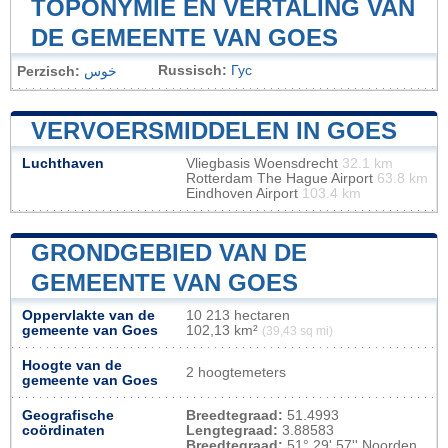
TOPONYMIE EN VERTALING VAN
DE GEMEENTE VAN GOES
Russisch:
Гус
Perzisch:
خوس
VERVOERSMIDDELEN IN GOES
Luchthaven
Vliegbasis Woensdrecht
32.1 km
Rotterdam The Hague Airport
63.8 km
Eindhoven Airport
103.4 km
GRONDGEBIED VAN DE
GEMEENTE VAN GOES
Oppervlakte van de
10 213 hectaren
gemeente van Goes
102,13 km²
(39,43 sq mi)
Hoogte van de
2 hoogtemeters
gemeente van Goes
Geografische
Breedtegraad:
51.4993
coördinaten
Lengtegraad:
3.88583
Breedtegraad:
51° 29' 57'' Noorden