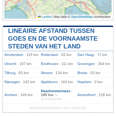
Leaflet
|
Map data ©
OpenStreetMap
contributors
LINEAIRE AFSTAND TUSSEN
GOES EN DE VOORNAAMSTE
STEDEN VAN HET LAND
Amsterdam
: 119 km
Rotterdam
: 62 km
Den Haag
: 71 km
Utrecht
: 107 km
Eindhoven
: 111 km
Groningen
: 264 km
Tilburg
: 83 km
Almere
: 134 km
Breda
: 63 km
Nijmegen
: 142 km
Apeldoorn
: 164 km
Haarlem
: 0 km
Haarlemmermeer
:
Arnhem
: 149 km
105 km
Amersfoort
: 126 km
de
dichtstbijzijnde
Afstand berekend in een rechte lijn