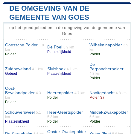
DE OMGEVING VAN DE
GEMEENTE VAN GOES
op het grondgebied en in de omgeving van de gemeente van
Goes
Goessche Polder
Wilhelminapolder
1.8
3.9
De Poel
3.9 km
km
km
Plaatselijkheid
Polder
Polder
De
Zuidbeveland
Sluishoek
Perponcherpolder
4.1 km
4.1 km
Gebied
Plaatselijkheid
4.3 km
Polder
Oost-
Bevelandpolder
Heerenpolder
Nooitgedacht
4.3
4.7 km
4.8 km
km
Polder
Molen(s)
Polder
Schouwersweel
Heer-Geertspolder
Middel-Zwakepolder
5.1
km
5.3 km
5.6 km
Plaatselijkheid
Polder
Polder
Ooster-Zwakepolder
De Korenhalm
Katse Plaat
5.6 km
5.8 km