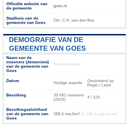
Officiële website van
goes.nl
de gemeente
Stadhuis van de
Dhr. C.H. van den Bos
gemeente van Goes
DEMOGRAFIE VAN DE
GEMEENTE VAN GOES
Naam van de
inwoners (demoniem)
Niet beschikbaar
van de gemeente van
Goes
Datum
Gesorteerd op
Huidige waarde
Regio / Land
Bevolking
39 682 inwoners
4 / 119
(2024)
Bevolkingsdichtheid
van de gemeente van
388,5 inw./km²
(1 006,3 pop/sq mi)
Goes