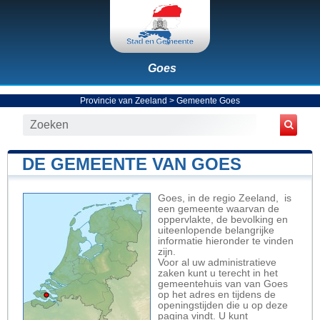
Goes
Provincie van Zeeland
>
Gemeente Goes
DE GEMEENTE VAN GOES
Goes, in de regio Zeeland, is
een gemeente waarvan de
oppervlakte, de bevolking en
uiteenlopende belangrijke
informatie hieronder te vinden
zijn.
Voor al uw administratieve
zaken kunt u terecht in het
gemeentehuis van van Goes
op het adres en tijdens de
openingstijden die u op deze
pagina vindt. U kunt