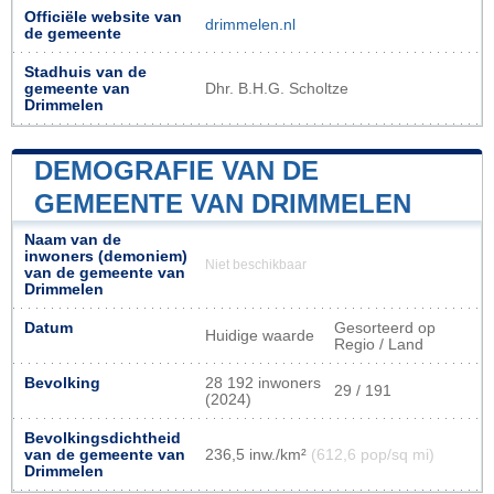
Officiële website van
drimmelen.nl
de gemeente
Stadhuis van de
gemeente van
Dhr. B.H.G. Scholtze
Drimmelen
DEMOGRAFIE VAN DE
GEMEENTE VAN DRIMMELEN
Naam van de
inwoners (demoniem)
Niet beschikbaar
van de gemeente van
Drimmelen
Datum
Gesorteerd op
Huidige waarde
Regio / Land
Bevolking
28 192 inwoners
29 / 191
(2024)
Bevolkingsdichtheid
van de gemeente van
236,5 inw./km²
(612,6 pop/sq mi)
Drimmelen