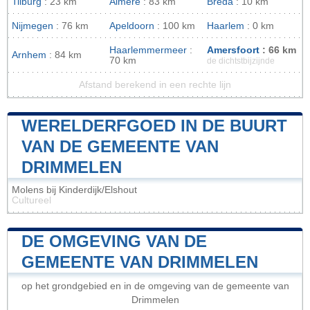
Tilburg
: 23 km
Almere
: 83 km
Breda
: 10 km
Nijmegen
: 76 km
Apeldoorn
: 100 km
Haarlem
: 0 km
Haarlemmermeer
:
Amersfoort
: 66 km
Arnhem
: 84 km
70 km
de dichtstbijzijnde
Afstand berekend in een rechte lijn
WERELDERFGOED IN DE BUURT
VAN DE GEMEENTE VAN
DRIMMELEN
Molens bij Kinderdijk/Elshout
Cultureel
DE OMGEVING VAN DE
GEMEENTE VAN DRIMMELEN
op het grondgebied en in de omgeving van de gemeente van
Drimmelen