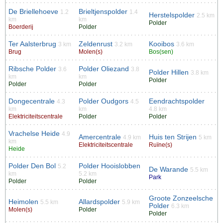
De Briellehoeve
Brieltjenspolder
1.2
1.4
Herstelspolder
2.5 km
km
km
Polder
Boerderij
Polder
Ter Aalsterbrug
Zeldenrust
Kooibos
3 km
3.2 km
3.6 km
Brug
Molen(s)
Bos(sen)
Ribsche Polder
Polder Oliezand
3.6
3.8
Polder Hillen
3.8 km
km
km
Polder
Polder
Polder
Dongecentrale
Polder Oudgors
Eendrachtspolder
4.3
4.5
km
km
4.8 km
Elektriciteitscentrale
Polder
Polder
Vrachelse Heide
4.9
Amercentrale
Huis ten Strijen
4.9 km
5 km
km
Elektriciteitscentrale
Ruïne(s)
Heide
Polder Den Bol
Polder Hooislobben
5.2
De Warande
5.5 km
km
5.2 km
Park
Polder
Polder
Groote Zonzeelsche
Heimolen
Allardspolder
5.5 km
5.9 km
Polder
6.3 km
Molen(s)
Polder
Polder