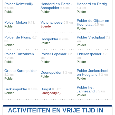
Polder Keizersdijk
Honderd en Dertig-
Honderd en Dertig
Annapolder
6.4 km
6.4 km
6.4 km
Polder
Polder
Polder
Polder de Gijster en
Polder Moken
Victoriahoeve
6.4 km
6.5 km
Heenplaat
6.5 km
Polder
Boerderij
Polder
Polder de Plomp
Polder Vischplaat
6.7
7.2
Hooipolder
6.9 km
km
km
Polder
Polder
Polder
Polder Turfzakken
Polder Lepelaar
Elderenspolder
7.2
7.7
7.2 km
km
km
Polder
Polder
Polder
Groote Kurenpolder
Polder Jonkershoef
Deenepolder
8.3 km
en Hoogland
8.2 km
8.3 km
Polder
Polder
Polder
Polder het
Berkumpolder
Burgst
8.4 km
8.5 km
Jannezand
8.5 km
Polder
Landgoed(en)
Polder
ACTIVITEITEN EN VRIJE TIJD IN