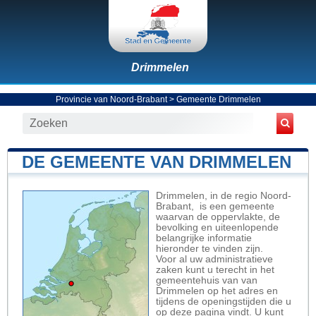
Drimmelen
Provincie van Noord-Brabant
>
Gemeente Drimmelen
DE GEMEENTE VAN DRIMMELEN
Drimmelen, in de regio Noord-
Brabant, is een gemeente
waarvan de oppervlakte, de
bevolking en uiteenlopende
belangrijke informatie
hieronder te vinden zijn.
Voor al uw administratieve
zaken kunt u terecht in het
gemeentehuis van van
Drimmelen op het adres en
tijdens de openingstijden die u
op deze pagina vindt. U kunt