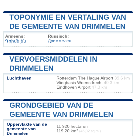
TOPONYMIE EN VERTALING VAN
DE GEMEENTE VAN DRIMMELEN
Armeens:
Russisch:
Дриммелен
Դրիմելեն
VERVOERSMIDDELEN IN
DRIMMELEN
Luchthaven
Rotterdam The Hague Airport
39.6 km
Vliegbasis Woensdrecht
40.3 km
Eindhoven Airport
47.3 km
GRONDGEBIED VAN DE
GEMEENTE VAN DRIMMELEN
Oppervlakte van de
11 920 hectaren
gemeente van
119,20 km²
(46,02 sq mi)
Drimmelen