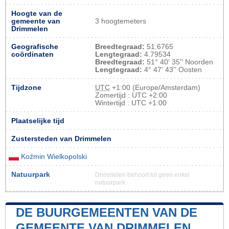
Hoogte van de
gemeente van
3 hoogtemeters
Drimmelen
Geografische
Breedtegraad:
51.6765
coördinaten
Lengtegraad:
4.79534
Breedtegraad:
51° 40' 35'' Noorden
Lengtegraad:
4° 47' 43'' Oosten
Tijdzone
UTC
+1:00 (Europe/Amsterdam)
Zomertijd : UTC +2:00
Wintertijd : UTC +1:00
Plaatselijke tijd
Zustersteden van Drimmelen
Koźmin Wielkopolski
Natuurpark
Drimmelen behoort tot geen enkel
natuurpark
DE BUURGEMEENTEN VAN DE
GEMEENTE VAN DRIMMELEN