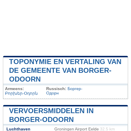
TOPONYMIE EN VERTALING VAN
DE GEMEENTE VAN BORGER-
ODOORN
Armeens:
Russisch:
Боргер-
Одорн
Բորխեր-Օդորն
VERVOERSMIDDELEN IN
BORGER-ODOORN
Luchthaven
Groningen Airport Eelde
32.5 km