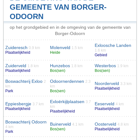
GEMEENTE VAN BORGER-
ODOORN
op het grondgebied en in de omgeving van de gemeente van
Borger-Odoorn
Exloosche Landen
Zuideresch
Molenveld
0.9 km
1.5 km
1.6 km
Plaatselijkheid
Heide
Gebied
Zuiderveld
Hunzebos
Westerbos
1.8 km
1.8 km
1.9 km
Plaatselijkheid
Bos(sen)
Bos(sen)
Boswachterij Exloo
Odoornerdennen
2
2.3
Noorderveld
3.3 km
km
km
Plaatselijkheid
Park
Bos(sen)
Exloërkijlplaatsen
3.7
Eppiesbergje
Eeserveld
3.7 km
4 km
km
Plaatselijkheid
Plaatselijkheid
Plaatselijkheid
Boswachterij Odoorn
Buinerveld
Oosterveld
4.1 km
4.8 km
4 km
Bos(sen)
Plaatselijkheid
Park