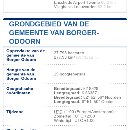
Enschede Airport Twente
68.2 km
Vliegbasis Leeuwarden
83.2 km
GRONDGEBIED VAN DE
GEMEENTE VAN BORGER-
ODOORN
Oppervlakte van de
27 793 hectaren
gemeente van
277,93 km²
(107,31 sq mi)
Borger-Odoorn
Hoogte van de
gemeente van
19 hoogtemeters
Borger-Odoorn
Geografische
Breedtegraad:
52.8829
coördinaten
Lengtegraad:
6.86387
Breedtegraad:
52° 52' 58'' Noorden
Lengtegraad:
6° 51' 50'' Oosten
Tijdzone
UTC
+1:00 (Europe/Amsterdam)
Zomertijd : UTC +2:00
Wintertijd : UTC +1:00