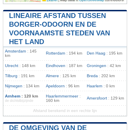
LINEAIRE AFSTAND TUSSEN
BORGER-ODOORN EN DE
VOORNAAMSTE STEDEN VAN
HET LAND
Amsterdam
: 145
Rotterdam
: 194 km
Den Haag
: 195 km
km
Utrecht
: 148 km
Eindhoven
: 187 km
Groningen
: 42 km
Tilburg
: 191 km
Almere
: 125 km
Breda
: 202 km
Nijmegen
: 134 km
Apeldoorn
: 96 km
Haarlem
: 0 km
Arnhem
: 120 km
Haarlemmermeer
:
Amersfoort
: 129 km
160 km
de dichtstbijzijnde
Afstand berekend in een rechte lijn
DE OMGEVING VAN DE