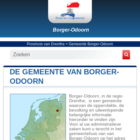
Borger-Odoorn
Provincie van Drenthe
>
Gemeente Borger-Odoorn
DE GEMEENTE VAN BORGER-
ODOORN
Borger-Odoorn, in de regio
Drenthe, is een gemeente
waarvan de oppervlakte, de
bevolking en uiteenlopende
belangrijke informatie
hieronder te vinden zijn.
Voor al uw administratieve
zaken kunt u terecht in het
gemeentehuis van van
Borger-Odoorn op het adres