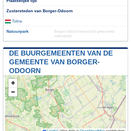
Plaatselijke tijd
Zustersteden van Borger-Odoorn
Tolna
Natuurpark
Borger-Odoorn behoort tot geen enkel
natuurpark
DE BUURGEMEENTEN VAN DE
GEMEENTE VAN BORGER-
ODOORN
+
−
Leaflet
|
Map data ©
OpenStreetMap
contributors