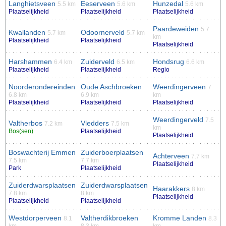
Langhietsveen
Eeserveen
Hunzedal
5.5 km
5.6 km
5.6 km
Plaatselijkheid
Plaatselijkheid
Plaatselijkheid
Paardeweiden
5.7
Kwallanden
Odoornerveld
5.7 km
5.7 km
km
Plaatselijkheid
Plaatselijkheid
Plaatselijkheid
Harshammen
Zuiderveld
Hondsrug
6.4 km
6.5 km
6.6 km
Plaatselijkheid
Plaatselijkheid
Regio
Noorderondereinden
Oude Aschbroeken
Weerdingerveen
7
6.8 km
6.9 km
km
Plaatselijkheid
Plaatselijkheid
Plaatselijkheid
Weerdingerveld
7.5
Valtherbos
Vledders
7.2 km
7.5 km
km
Bos(sen)
Plaatselijkheid
Plaatselijkheid
Boswachterij Emmen
Zuiderboerplaatsen
Achterveen
7.7 km
7.5 km
7.7 km
Plaatselijkheid
Park
Plaatselijkheid
Zuiderdwarsplaatsen
Zuiderdwarsplaatsen
Haarakkers
8 km
7.8 km
8 km
Plaatselijkheid
Plaatselijkheid
Plaatselijkheid
Westdorperveen
Valtherdikbroeken
Kromme Landen
8.1
8.3
km
8.3 km
km