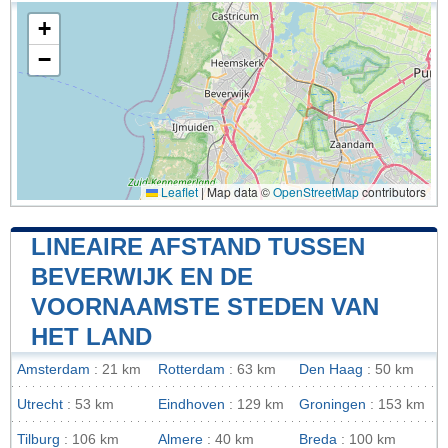
+
−
Leaflet
|
Map data ©
OpenStreetMap
contributors
LINEAIRE AFSTAND TUSSEN
BEVERWIJK EN DE
VOORNAAMSTE STEDEN VAN
HET LAND
Amsterdam
: 21 km
Rotterdam
: 63 km
Den Haag
: 50 km
Utrecht
: 53 km
Eindhoven
: 129 km
Groningen
: 153 km
Tilburg
: 106 km
Almere
: 40 km
Breda
: 100 km