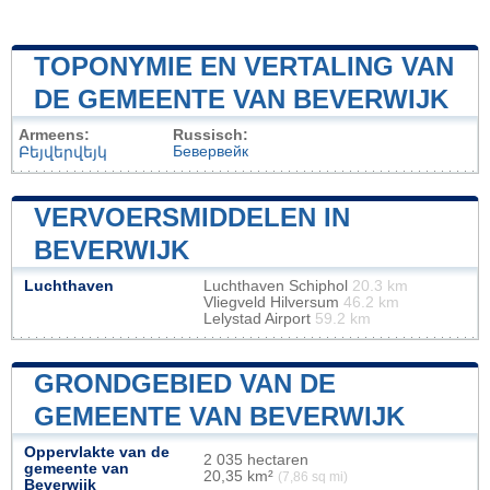
TOPONYMIE EN VERTALING VAN
DE GEMEENTE VAN BEVERWIJK
Armeens:
Russisch:
Бевервейк
Բեյվերվեյկ
VERVOERSMIDDELEN IN
BEVERWIJK
Luchthaven
Luchthaven Schiphol
20.3 km
Vliegveld Hilversum
46.2 km
Lelystad Airport
59.2 km
GRONDGEBIED VAN DE
GEMEENTE VAN BEVERWIJK
Oppervlakte van de
2 035 hectaren
gemeente van
20,35 km²
(7,86 sq mi)
Beverwijk