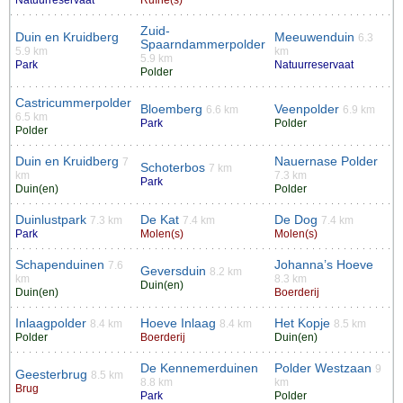
Natuurreservaat
Ruïne(s)
Zuid-
Duin en Kruidberg
Meeuwenduin
6.3
Spaarndammerpolder
5.9 km
km
5.9 km
Park
Natuurreservaat
Polder
Castricummerpolder
Bloemberg
Veenpolder
6.6 km
6.9 km
6.5 km
Park
Polder
Polder
Duin en Kruidberg
Nauernase Polder
7
Schoterbos
7 km
km
7.3 km
Park
Duin(en)
Polder
Duinlustpark
De Kat
De Dog
7.3 km
7.4 km
7.4 km
Park
Molen(s)
Molen(s)
Schapenduinen
Johanna’s Hoeve
7.6
Geversduin
8.2 km
km
8.3 km
Duin(en)
Duin(en)
Boerderij
Inlaagpolder
Hoeve Inlaag
Het Kopje
8.4 km
8.4 km
8.5 km
Polder
Boerderij
Duin(en)
De Kennemerduinen
Polder Westzaan
9
Geesterbrug
8.5 km
8.8 km
km
Brug
Park
Polder