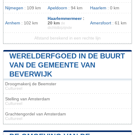
Nijmegen
: 109 km
Apeldoorn
: 94 km
Haarlem
: 0 km
Haarlemmermeer
:
Arnhem
: 102 km
20 km
Amersfoort
: 61 km
de
dichtstbijzijnde
Afstand berekend in een rechte lijn
WERELDERFGOED IN DE BUURT
VAN DE GEMEENTE VAN
BEVERWIJK
Droogmakerij de Beemster
Cultureel
Stelling van Amsterdam
Cultureel
Grachtengordel van Amsterdam
Cultureel