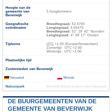
Hoogte van de
gemeente van
5 hoogtemeters
Beverwijk
Geografische
Breedtegraad:
52.4783
coördinaten
Lengtegraad:
4.65475
Breedtegraad:
52° 28' 42'' Noorden
Lengtegraad:
4° 39' 17'' Oosten
Tijdzone
UTC
+1:00 (Europe/Amsterdam)
Zomertijd : UTC +2:00
Wintertijd : UTC +1:00
Plaatselijke tijd
Zustersteden van Beverwijk
Neuwied
Wronki
Natuurpark
Beverwijk behoort tot geen enkel natuurpark
DE BUURGEMEENTEN VAN DE
GEMEENTE VAN BEVERWIJK