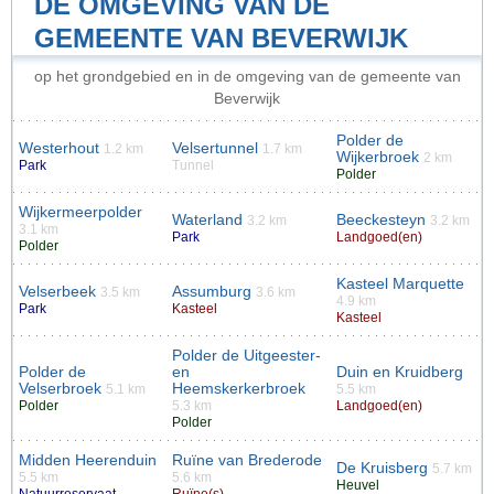
DE OMGEVING VAN DE
GEMEENTE VAN BEVERWIJK
op het grondgebied en in de omgeving van de gemeente van
Beverwijk
Polder de
Westerhout
Velsertunnel
1.2 km
1.7 km
Wijkerbroek
2 km
Park
Tunnel
Polder
Wijkermeerpolder
Waterland
Beeckesteyn
3.2 km
3.2 km
3.1 km
Park
Landgoed(en)
Polder
Kasteel Marquette
Velserbeek
Assumburg
3.5 km
3.6 km
4.9 km
Park
Kasteel
Kasteel
Polder de Uitgeester-
Polder de
en
Duin en Kruidberg
Velserbroek
Heemskerkerbroek
5.1 km
5.5 km
Polder
5.3 km
Landgoed(en)
Polder
Midden Heerenduin
Ruïne van Brederode
De Kruisberg
5.7 km
5.5 km
5.6 km
Heuvel