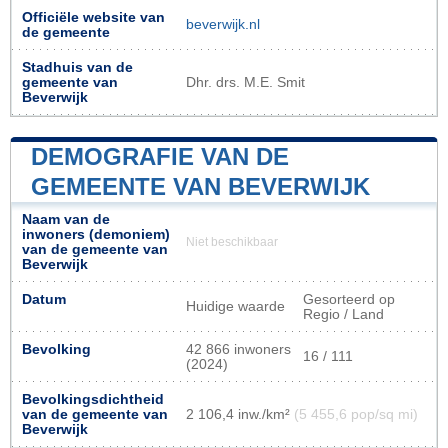
Officiële website van
beverwijk.nl
de gemeente
Stadhuis van de
gemeente van
Dhr. drs. M.E. Smit
Beverwijk
DEMOGRAFIE VAN DE
GEMEENTE VAN BEVERWIJK
Naam van de
inwoners (demoniem)
Niet beschikbaar
van de gemeente van
Beverwijk
Datum
Gesorteerd op
Huidige waarde
Regio / Land
Bevolking
42 866 inwoners
16 / 111
(2024)
Bevolkingsdichtheid
van de gemeente van
2 106,4 inw./km²
(5 455,6 pop/sq mi)
Beverwijk