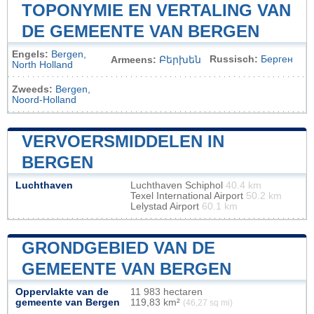
TOPONYMIE EN VERTALING VAN
DE GEMEENTE VAN BERGEN
Engels:
Bergen,
Russisch:
Берген
Armeens:
Բերխեն
North Holland
Zweeds:
Bergen,
Noord-Holland
VERVOERSMIDDELEN IN
BERGEN
Luchthaven
Luchthaven Schiphol
40.4 km
Texel International Airport
50.2 km
Lelystad Airport
60.1 km
GRONDGEBIED VAN DE
GEMEENTE VAN BERGEN
Oppervlakte van de
11 983 hectaren
gemeente van Bergen
119,83 km²
(46,27 sq mi)