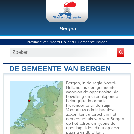
Bergen
Provincie van Noord-Holland
>
Gemeente Bergen
DE GEMEENTE VAN BERGEN
Bergen, in de regio Noord-
Holland, is een gemeente
waarvan de oppervlakte, de
bevolking en uiteenlopende
belangrijke informatie
hieronder te vinden zijn.
Voor al uw administratieve
zaken kunt u terecht in het
gemeentehuis van van Bergen
op het adres en tijdens de
openingstijden die u op deze
pagina vindt. U kunt