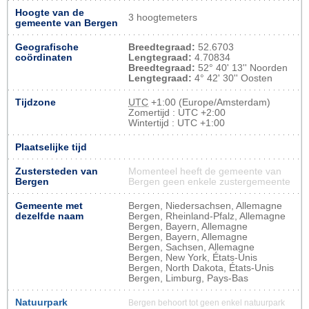
Hoogte van de
3 hoogtemeters
gemeente van Bergen
Geografische
Breedtegraad:
52.6703
coördinaten
Lengtegraad:
4.70834
Breedtegraad:
52° 40' 13'' Noorden
Lengtegraad:
4° 42' 30'' Oosten
Tijdzone
UTC
+1:00 (Europe/Amsterdam)
Zomertijd : UTC +2:00
Wintertijd : UTC +1:00
Plaatselijke tijd
Zustersteden van
Momenteel heeft de gemeente van
Bergen
Bergen geen enkele zustergemeente
Gemeente met
Bergen, Niedersachsen, Allemagne
dezelfde naam
Bergen, Rheinland-Pfalz, Allemagne
Bergen, Bayern, Allemagne
Bergen, Bayern, Allemagne
Bergen, Sachsen, Allemagne
Bergen, New York, États-Unis
Bergen, North Dakota, États-Unis
Bergen, Limburg, Pays-Bas
Natuurpark
Bergen behoort tot geen enkel natuurpark