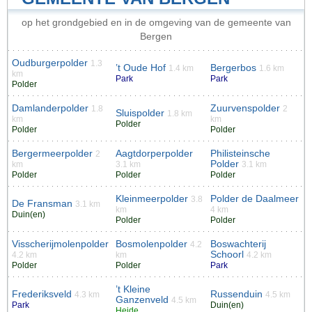
op het grondgebied en in de omgeving van de gemeente van
Bergen
Oudburgerpolder
1.3
’t Oude Hof
Bergerbos
1.4 km
1.6 km
km
Park
Park
Polder
Damlanderpolder
Zuurvenspolder
1.8
2
Sluispolder
1.8 km
km
km
Polder
Polder
Polder
Bergermeerpolder
Aagtdorperpolder
Philisteinsche
2
Polder
km
3.1 km
3.1 km
Polder
Polder
Polder
Kleinmeerpolder
Polder de Daalmeer
3.8
De Fransman
3.1 km
km
4 km
Duin(en)
Polder
Polder
Visscherijmolenpolder
Bosmolenpolder
Boswachterij
4.2
Schoorl
4.2 km
km
4.2 km
Polder
Polder
Park
’t Kleine
Frederiksveld
Russenduin
4.3 km
4.5 km
Ganzenveld
4.5 km
Park
Duin(en)
Heide