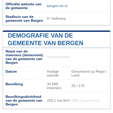
Officiële website van
bergen-nh.nl
de gemeente
Stadhuis van de
H. Hafkamp
gemeente van Bergen
DEMOGRAFIE VAN DE
GEMEENTE VAN BERGEN
Naam van de
inwoners (demoniem)
Niet beschikbaar
van de gemeente van
Bergen
Datum
Huidige
Gesorteerd op Regio /
waarde
Land
Bevolking
30 689
25 / 175
inwoners
Bevolkingsdichtheid
van de gemeente van
256,1 inw./km²
(663,3 pop/sq mi)
Bergen