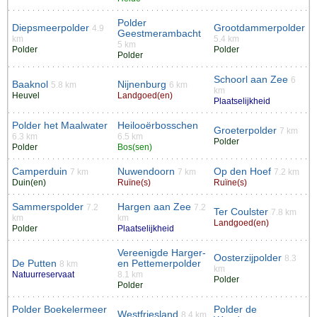
Polder
Diepsmeerpolder
Grootdammerpolder
4.9
Geestmerambacht
km
5.4 km
5 km
Polder
Polder
Polder
Schoorl aan Zee
6
Baaknol
Nijnenburg
5.8 km
6 km
km
Heuvel
Landgoed(en)
Plaatselijkheid
Polder het Maalwater
Heilooërbosschen
Groeterpolder
7 km
6.3 km
6.5 km
Polder
Polder
Bos(sen)
Camperduin
Nuwendoorn
Op den Hoef
7 km
7 km
7.2 km
Duin(en)
Ruïne(s)
Ruïne(s)
Sammerspolder
Hargen aan Zee
7.2
7.2
Ter Coulster
7.8 km
km
km
Landgoed(en)
Polder
Plaatselijkheid
Vereenigde Harger-
Oosterzijpolder
8.3
De Putten
en Pettemerpolder
8 km
km
Natuurreservaat
8.1 km
Polder
Polder
Polder Boekelermeer
Polder de
Westfriesland
8.4 km