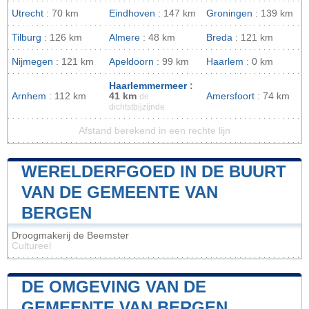
Utrecht
: 70 km
Eindhoven
: 147 km
Groningen
: 139 km
Tilburg
: 126 km
Almere
: 48 km
Breda
: 121 km
Nijmegen
: 121 km
Apeldoorn
: 99 km
Haarlem
: 0 km
Haarlemmermeer
:
Arnhem
: 112 km
41 km
Amersfoort
: 74 km
de
dichtstbijzijnde
Afstand berekend in een rechte lijn
WERELDERFGOED IN DE BUURT
VAN DE GEMEENTE VAN
BERGEN
Droogmakerij de Beemster
Cultureel
DE OMGEVING VAN DE
GEMEENTE VAN BERGEN