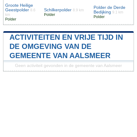
Groote Heilige
Polder de Derde
Geestpolder
Schilkerpolder
8.6
8.9 km
Bedijking
9.1 km
km
Polder
Polder
Polder
ACTIVITEITEN EN VRIJE TIJD IN
DE OMGEVING VAN DE
GEMEENTE VAN AALSMEER
Geen activiteit gevonden in de gemeente van Aalsmeer