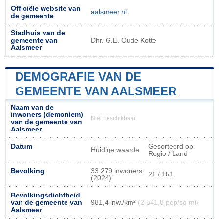
Officiële website van
aalsmeer.nl
de gemeente
Stadhuis van de
gemeente van
Dhr. G.E. Oude Kotte
Aalsmeer
DEMOGRAFIE VAN DE
GEMEENTE VAN AALSMEER
Naam van de
inwoners (demoniem)
Niet beschikbaar
van de gemeente van
Aalsmeer
Datum
Gesorteerd op
Huidige waarde
Regio / Land
Bevolking
33 279 inwoners
21 / 151
(2024)
Bevolkingsdichtheid
van de gemeente van
981,4 inw./km²
(2 541,8 pop/sq mi)
Aalsmeer