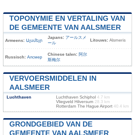
TOPONYMIE EN VERTALING VAN
DE GEMEENTE VAN AALSMEER
Japans:
アールスメ
Litouws:
Alsmeris
Armeens:
Ալսմեյր
ール
Chinese talen:
阿尔
Russisch:
Алсмер
斯梅尔
VERVOERSMIDDELEN IN
AALSMEER
Luchthaven
Luchthaven Schiphol
4.7 km
Vliegveld Hilversum
28.3 km
Rotterdam The Hague Airport
40.4 km
GRONDGEBIED VAN DE
GEMEENTE VAN AALSMEER