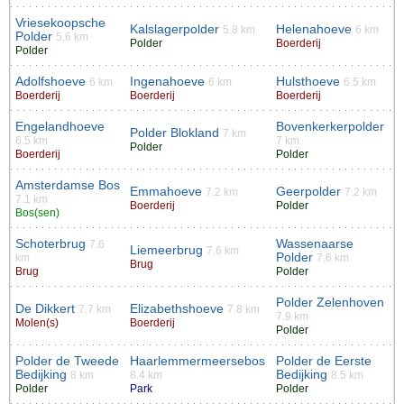
Vriesekoopsche
Kalslagerpolder
Helenahoeve
5.8 km
6 km
Polder
5.6 km
Polder
Boerderij
Polder
Adolfshoeve
Ingenahoeve
Hulsthoeve
6 km
6 km
6.5 km
Boerderij
Boerderij
Boerderij
Engelandhoeve
Bovenkerkerpolder
Polder Blokland
7 km
6.5 km
7 km
Polder
Boerderij
Polder
Amsterdamse Bos
Emmahoeve
Geerpolder
7.2 km
7.2 km
7.1 km
Boerderij
Polder
Bos(sen)
Schoterbrug
Wassenaarse
7.6
Liemeerbrug
7.6 km
Polder
km
7.6 km
Brug
Brug
Polder
Polder Zelenhoven
De Dikkert
Elizabethshoeve
7.7 km
7.8 km
7.9 km
Molen(s)
Boerderij
Polder
Polder de Tweede
Haarlemmermeersebos
Polder de Eerste
Bedijking
Bedijking
8 km
8.4 km
8.5 km
Polder
Park
Polder