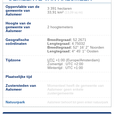
Oppervlakte van de
3 391 hectaren
gemeente van
33,91 km²
(13,09 sq mi)
Aalsmeer
Hoogte van de
gemeente van
2 hoogtemeters
Aalsmeer
Geografische
Breedtegraad:
52.2671
coördinaten
Lengtegraad:
4.75032
Breedtegraad:
52° 16' 2'' Noorden
Lengtegraad:
4° 45' 1'' Oosten
Tijdzone
UTC
+1:00 (Europe/Amsterdam)
Zomertijd : UTC +2:00
Wintertijd : UTC +1:00
Plaatselijke tijd
Zustersteden van
Momenteel heeft de gemeente van
Aalsmeer
Aalsmeer geen enkele
zustergemeente
Natuurpark
Aalsmeer behoort tot geen enkel natuurpark