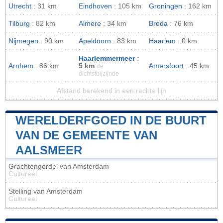
Utrecht
: 31 km
Eindhoven
: 105 km
Groningen
: 162 km
Tilburg
: 82 km
Almere
: 34 km
Breda
: 76 km
Nijmegen
: 90 km
Apeldoorn
: 83 km
Haarlem
: 0 km
Haarlemmermeer
:
Arnhem
: 86 km
5 km
Amersfoort
: 45 km
de
dichtstbijzijnde
Afstand berekend in een rechte lijn
WERELDERFGOED IN DE BUURT
VAN DE GEMEENTE VAN
AALSMEER
Grachtengordel van Amsterdam
Cultureel
Stelling van Amsterdam
Cultureel