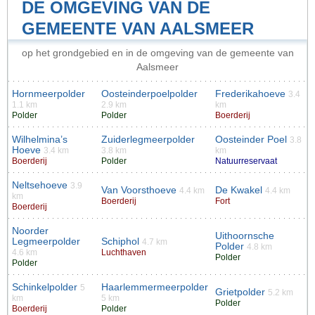
DE OMGEVING VAN DE
GEMEENTE VAN AALSMEER
op het grondgebied en in de omgeving van de gemeente van
Aalsmeer
Hornmeerpolder
Oosteinderpoelpolder
Frederikahoeve
3.4
1.1 km
2.9 km
km
Polder
Polder
Boerderij
Wilhelmina’s
Zuiderlegmeerpolder
Oosteinder Poel
3.8
Hoeve
3.4 km
3.8 km
km
Boerderij
Polder
Natuurreservaat
Neltsehoeve
3.9
Van Voorsthoeve
De Kwakel
4.4 km
4.4 km
km
Boerderij
Fort
Boerderij
Noorder
Uithoornsche
Legmeerpolder
Schiphol
4.7 km
Polder
4.8 km
4.6 km
Luchthaven
Polder
Polder
Schinkelpolder
Haarlemmermeerpolder
5
Grietpolder
5.2 km
km
5 km
Polder
Boerderij
Polder