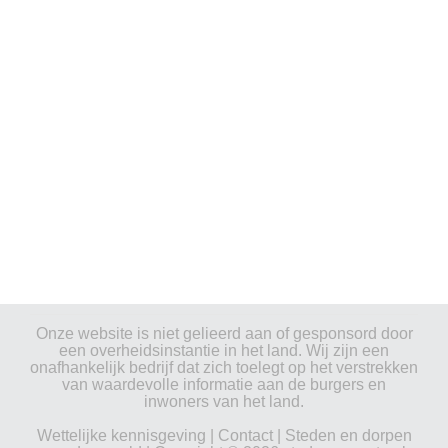
Onze website is niet gelieerd aan of gesponsord door
een overheidsinstantie in het land. Wij zijn een
onafhankelijk bedrijf dat zich toelegt op het verstrekken
van waardevolle informatie aan de burgers en
inwoners van het land.
Wettelijke kennisgeving
|
Contact
|
Steden en dorpen