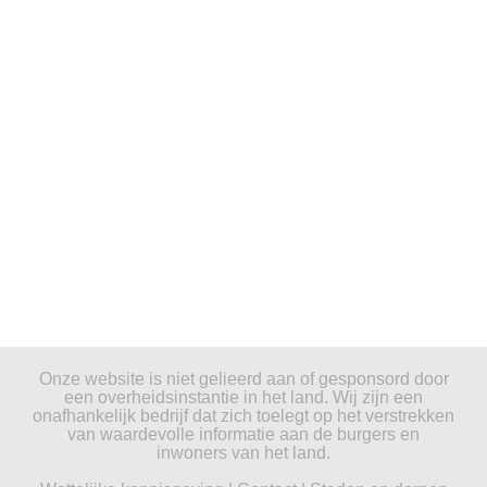
Onze website is niet gelieerd aan of gesponsord door
een overheidsinstantie in het land. Wij zijn een
onafhankelijk bedrijf dat zich toelegt op het verstrekken
van waardevolle informatie aan de burgers en
inwoners van het land.