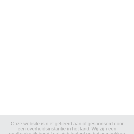
Onze website is niet gelieerd aan of gesponsord door
een overheidsinstantie in het land. Wij zijn een
onafhankelijk bedrijf dat zich toelegt op het verstrekken