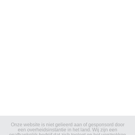
Onze website is niet gelieerd aan of gesponsord door
een overheidsinstantie in het land. Wij zijn een
onafhankelijk bedrijf dat zich toelegt op het verstrekken