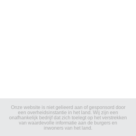
Onze website is niet gelieerd aan of gesponsord door
een overheidsinstantie in het land. Wij zijn een
onafhankelijk bedrijf dat zich toelegt op het verstrekken
van waardevolle informatie aan de burgers en
inwoners van het land.