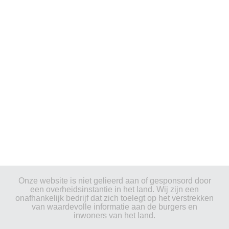
Onze website is niet gelieerd aan of gesponsord door
een overheidsinstantie in het land. Wij zijn een
onafhankelijk bedrijf dat zich toelegt op het verstrekken
van waardevolle informatie aan de burgers en
inwoners van het land.