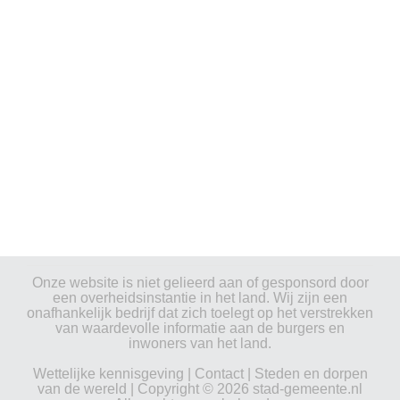
Onze website is niet gelieerd aan of gesponsord door
een overheidsinstantie in het land. Wij zijn een
onafhankelijk bedrijf dat zich toelegt op het verstrekken
van waardevolle informatie aan de burgers en
inwoners van het land.
Wettelijke kennisgeving
|
Contact
|
Steden en dorpen
van de wereld
| Copyright © 2026 stad-gemeente.nl