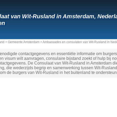
aat van Wit-Rusland in Amsterdam, Nederl
en
and
>
Gemeente Amsterdam
>
Ambassades en consulaten van Wit-Rusland in Ned
 benodigde contactgegevens en essentiële informatie om burger
en visum wilt aanvragen, consulaire bijstand zoekt of hulp bij 
tactgegevens. De Consulaat van Wit-Rusland in Amsterdam dien
ng, die wederzijds begrip en samenwerking tussen Wit-Rusland
n om de burgers van Wit-Rusland in het buitenland te ondersteu