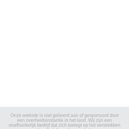
Onze website is niet gelieerd aan of gesponsord door
een overheidsinstantie in het land. Wij zijn een
onafhankelijk bedrijf dat zich toelegt op het verstrekken