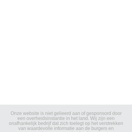
Onze website is niet gelieerd aan of gesponsord door
een overheidsinstantie in het land. Wij zijn een
onafhankelijk bedrijf dat zich toelegt op het verstrekken
van waardevolle informatie aan de burgers en