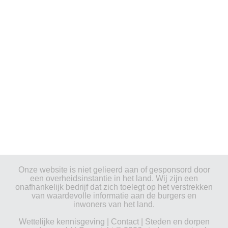
Onze website is niet gelieerd aan of gesponsord door
een overheidsinstantie in het land. Wij zijn een
onafhankelijk bedrijf dat zich toelegt op het verstrekken
van waardevolle informatie aan de burgers en
inwoners van het land.
Wettelijke kennisgeving
|
Contact
|
Steden en dorpen