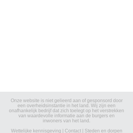
Onze website is niet gelieerd aan of gesponsord door
een overheidsinstantie in het land. Wij zijn een
onafhankelijk bedrijf dat zich toelegt op het verstrekken
van waardevolle informatie aan de burgers en
inwoners van het land.
Wettelijke kennisgeving
|
Contact
|
Steden en dorpen