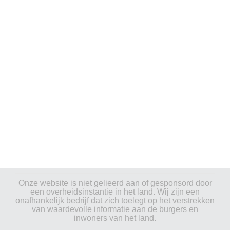
Onze website is niet gelieerd aan of gesponsord door
een overheidsinstantie in het land. Wij zijn een
onafhankelijk bedrijf dat zich toelegt op het verstrekken
van waardevolle informatie aan de burgers en
inwoners van het land.