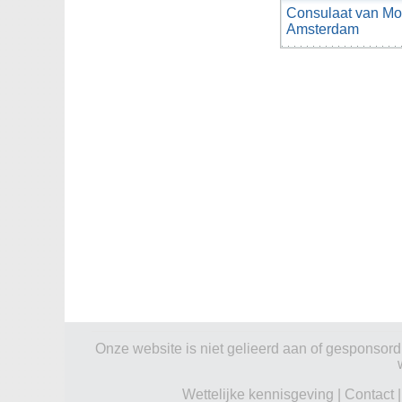
Consulaat van Mo
Amsterdam
Onze website is niet gelieerd aan of gesponsord d
Wettelijke kennisgeving
|
Contact