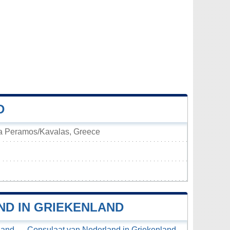
D
a Peramos/Kavalas, Greece
D IN GRIEKENLAND
land,
Consulaat van Nederland in Griekenland,