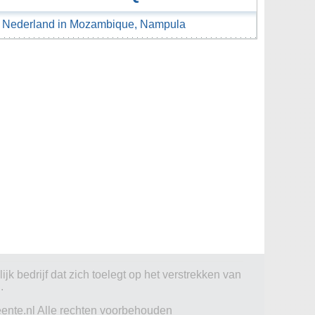
n Nederland in Mozambique, Nampula
jk bedrijf dat zich toelegt op het verstrekken van
.
ente.nl Alle rechten voorbehouden