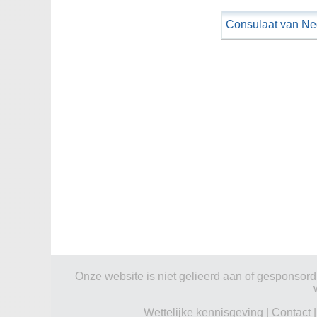
Consulaat van Ne
Onze website is niet gelieerd aan of gesponsord d
Wettelijke kennisgeving
|
Contact