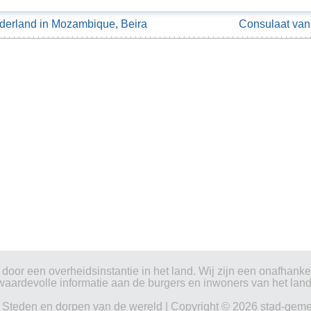
derland in Mozambique, Beira
Consulaat va
oor een overheidsinstantie in het land. Wij zijn een onafhankeli
waardevolle informatie aan de burgers en inwoners van het land
|
Steden en dorpen van de wereld
| Copyright © 2026 stad-geme