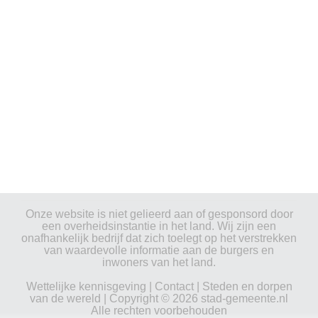
Onze website is niet gelieerd aan of gesponsord door
een overheidsinstantie in het land. Wij zijn een
onafhankelijk bedrijf dat zich toelegt op het verstrekken
van waardevolle informatie aan de burgers en
inwoners van het land.
Wettelijke kennisgeving
|
Contact
|
Steden en dorpen
van de wereld
| Copyright © 2026 stad-gemeente.nl
Alle rechten voorbehouden