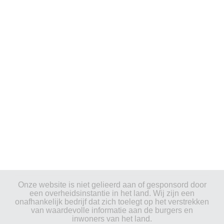
Onze website is niet gelieerd aan of gesponsord door
een overheidsinstantie in het land. Wij zijn een
onafhankelijk bedrijf dat zich toelegt op het verstrekken
van waardevolle informatie aan de burgers en
inwoners van het land.