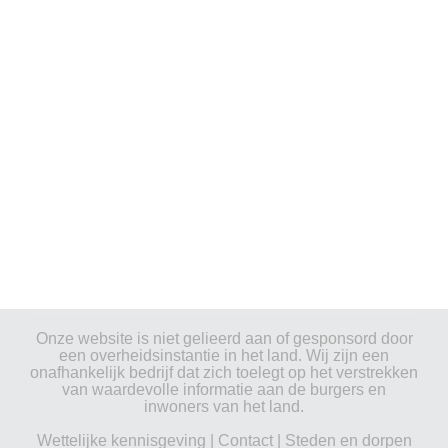
Onze website is niet gelieerd aan of gesponsord door
een overheidsinstantie in het land. Wij zijn een
onafhankelijk bedrijf dat zich toelegt op het verstrekken
van waardevolle informatie aan de burgers en
inwoners van het land.
Wettelijke kennisgeving
|
Contact
|
Steden en dorpen