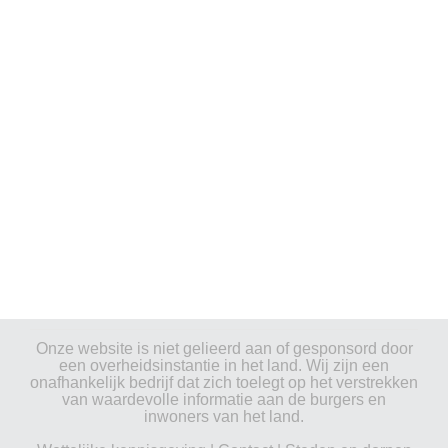
Onze website is niet gelieerd aan of gesponsord door
een overheidsinstantie in het land. Wij zijn een
onafhankelijk bedrijf dat zich toelegt op het verstrekken
van waardevolle informatie aan de burgers en
inwoners van het land.